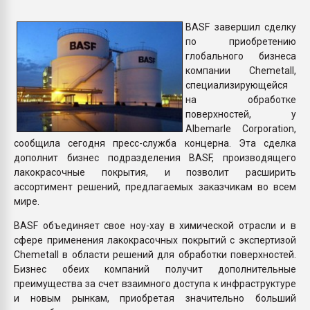
Всё, что касается выду
бутылок
BASF завершил сделку
по приобретению
глобального бизнеса
ПЕРЕЙТИ НА 
компании Chemetall,
специализирующейся
на обработке
поверхностей, у
Albemarle Corporation,
сообщила сегодня пресс-служба концерна. Эта сделка
дополнит бизнес подразделения BASF, производящего
лакокрасочные покрытия, и позволит расширить
ассортимент решений, предлагаемых заказчикам во всем
мире.
BASF объединяет свое ноу-хау в химической отрасли и в
сфере применения лакокрасочных покрытий с экспертизой
Chemetall в области решений для обработки поверхностей.
Бизнес обеих компаний получит дополнительные
преимущества за счет взаимного доступа к инфраструктуре
и новым рынкам, приобретая значительно больший