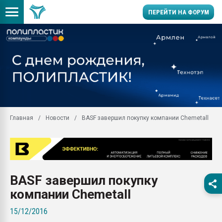
ПЕРЕЙТИ НА ФОРУМ
Продажа готового бизн
производство SPC лам
цикла
29.07.2026 ФРП помог 
заводу пластмасс" зах
ППЭ
Главная
Новости
BASF завершил покупку компании Chemetall
Помощь в подборе мат
Вакуум-формовочные 
ближайшее подмосковье
Подмосковье, Москва
28.07.2026 Автоматиза
BASF завершил покупку
первый план в перераб
пластмасс
компании Chemetall
28.07.2026 "Техноникол
15/12/2016
ситуацией на строител