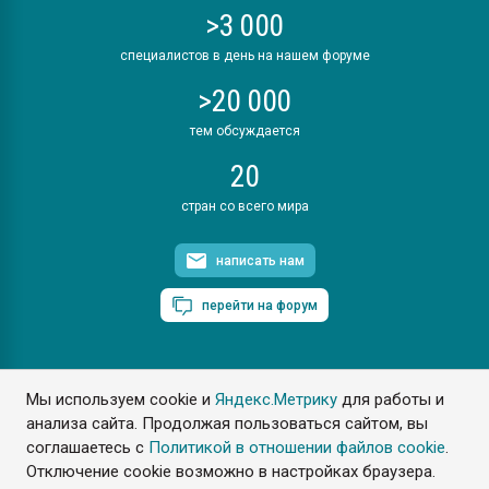
>3 000
специалистов в день на нашем форуме
>20 000
тем обсуждается
20
стран со всего мира
написать нам
перейти на форум
Мы используем cookie и
Яндекс.Метрику
для работы и
ПластЭксперт © 2006. Все права защищены
анализа сайта. Продолжая пользоваться сайтом, вы
Разрешается копирование материалов сайта с обязательной
ссылкой на www.e-plastic.ru
соглашаетесь с
Политикой в отношении файлов cookie
.
Отключение cookie возможно в настройках браузера.
Разработка сайта