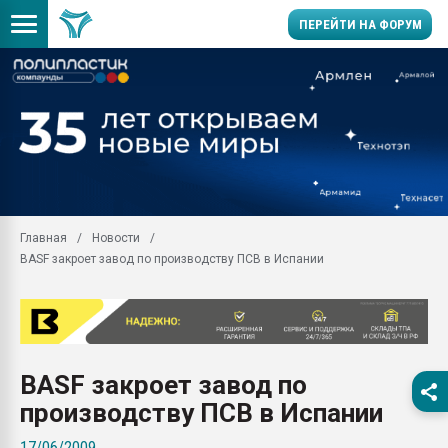
ПЕРЕЙТИ НА ФОРУМ
Продажа готового бизн
производство SPC лам
цикла
29.07.2026 ФРП помог 
заводу пластмасс" зах
ППЭ
Главная
Новости
Помощь в подборе мат
BASF закроет завод по производству ПСВ в Испании
Вакуум-формовочные 
ближайшее подмосковье
Подмосковье, Москва
28.07.2026 Автоматиза
первый план в перераб
BASF закроет завод по
пластмасс
производству ПСВ в Испании
28.07.2026 "Техноникол
ситуацией на строител
17/06/2009