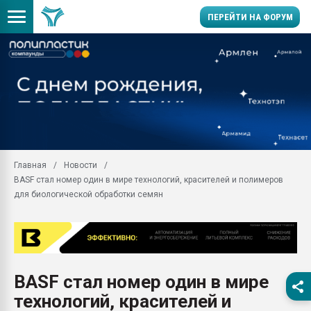
ПЕРЕЙТИ НА ФОРУМ
Продажа готового бизн
производство SPC лам
цикла
29.07.2026 ФРП помог 
заводу пластмасс" зах
ППЭ
Главная
Новости
Помощь в подборе мат
BASF стал номер один в мире технологий, красителей и полимеров
Вакуум-формовочные 
для биологической обработки семян
ближайшее подмосковье
Подмосковье, Москва
28.07.2026 Автоматиза
первый план в перераб
пластмасс
BASF стал номер один в мире
28.07.2026 "Техноникол
технологий, красителей и
ситуацией на строител