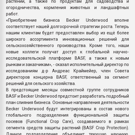
растений, а также по продуктам для садоводства и
огородничества, кормления животных и ландшафтных
работ.
«Приобретение бизнеса Becker Underwood вполне
соответствует нашей долгосрочной стратегии роста. Теперь
нашим клиентам будет предоставлен выбор из ещё более
широкого ассортимента инновационных решений для
сельскохозяйственного производства. Кроме того, наши
новые коллеги получат доступ к глобальной научно-
исследовательской платформе BASF, а также к новым
рынкам и заказчикам», - сказал исполнительный директор по
исследованиям д-р Андреас Краймейер, член Совета
директоров концерна BASF, ответственный за сегмент
решений для сельского хозяйства.
В предстоящие месяцы совместной группе сотрудников
BASF и Becker Underwood предстоит разработать подробный
план слияния бизнеса. Основные направления деятельности
Becker Underwood будут интегрированы в состав нового
глобального подразделения функциональной защиты
посевов (Functional Crop Care), создаваемого в рамках
сегмента средств защиты растений (BASF Crop Protection).
Данное подразделение объединит текущую научную,