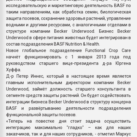
исследовательскую и маркетинговую деятельность BASF по
таким направлениям, как обработка семян, биологическая
защита посевов, сохранение здоровья растений, управление
водными и другими ресурсами, с аналогичными отделами в
структуре компании Becker Underwood. Бизнес Becker
Underwood в сфере питания животных будет интегрирован в
состав подразделения BASF Nutrition & Health.
Новое глобальное подразделение Functional Crop Care
начнёт функционировать с 1 января 2013 года под
руководством старшего вице-президента д-ра Юргена
Хуффа.
Д-р Петер Иннес, который в настоящее время является
главным исполнительным директором компании Becker
Underwood, займёт должность старшего консультанта в
сегменте средств защиты растений. Он будет содействовать
интеграции бизнеса Becker Underwood в структуру концерна
BASF и развёртыванию деятельности подразделения
функциональной защиты посевов.
«Теперь на повестке дня стоит задача осуществить
интеграцию максимально "гладко" – как для наших
заказчиков, так и для наших сотрудников, - отметил Маркус