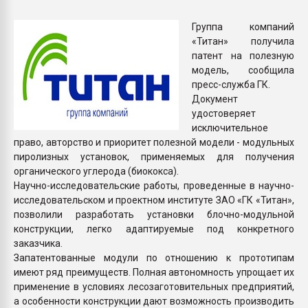
Всё, что касается выду
бутылок
Группа компаний
«Титан» получила
патент на полезную
ПЕРЕЙТИ НА 
модель, сообщила
пресс-служба ГК.
Документ
удостоверяет
исключительное
право, авторство и приоритет полезной модели - модульных
пиролизных установок, применяемых для получения
органического углерода (биококса).
Научно-исследовательские работы, проведенные в научно-
исследовательском и проектном институте ЗАО «ГК «Титан»,
позволили разработать установки блочно-модульной
конструкции, легко адаптируемые под конкретного
заказчика.
Запатентованные модули по отношению к прототипам
имеют ряд преимуществ. Полная автономность упрощает их
применение в условиях лесозаготовительных предприятий,
а особенности конструкции дают возможность производить