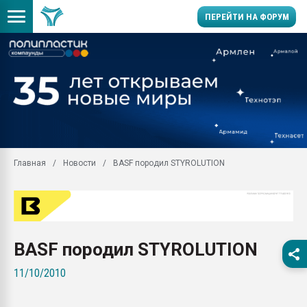
ПЕРЕЙТИ НА ФОРУМ
28.07.2026 Автоматиза
первый план в перераб
пластмасс
28.07.2026 "Техноникол
ситуацией на строител
Всё, что касается выду
Главная
Новости
BASF породил STYROLUTION
бутылок
Материал поверхности 
вакуумного формовани
Продам отходы Компо
поликарбоната и АБС-п
BASF породил STYROLUTION
Armaloy PC/ABS-1IM че
11/10/2010
26.07.2022 "Сибирский т
намного дороже
Профильная литератур