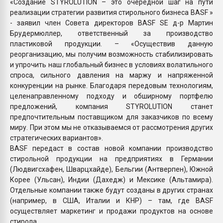
«Создание STYROLUTION – это очередной шаг на пути
реализации стратегии развития стирольного бизнеса BASF »
- заявил член Совета директоров BASF SE д-р Мартин
Брудермюллер, ответственный за производство
пластиковой продукции. – «Осуществив данную
реорганизацию, мы получим возможность стабилизировать
и упрочить наш глобальный бизнес в условиях волатильного
спроса, сильного давления на маржу и напряженной
конкуренции на рынке. Благодаря передовым технологиям,
целенаправленному подходу и обширному портфелю
предложений, компания STYROLUTION станет
предпочтительным поставщиком для заказчиков по всему
миру. При этом мы не отказываемся от рассмотрения других
стратегических вариантов».
BASF передаст в состав новой компании производство
стирольной продукции на предприятиях в Германии
(Людвигсхафен, Шварцхайде), Бельгии (Антверпен), Южной
Корее (Ульсан), Индии (Дахедж) и Мексике (Альтамира).
Отдельные компании также будут созданы в других странах
(например, в США, Италии и КНР) – там, где BASF
осуществляет маркетинг и продажи продуктов на основе
стирола.