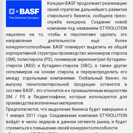
Концерн BASF продолжает реализацию
покупка, обмен
своей стратегии дальнейшего развития
стирольного бизнеса, сообщила пресс-
ПЕРЕЙТИ НА 
служба концерна. Создание новой
компании под названием STYROLUTION
нацелено на то, чтобы в перспективе сделать это
направление деятельности ещё более
конкурентоспособным. BASF планирует выделить из общей
корпоративной структуры производство мономеров стирола
(SM), полистирола (PS), полимеров акрилонитрил-бутадиен-
стирола (ABS) и бутадиен-стирола (SBC), а также других
сополимеров на основе стирола, и перераспределить его
между отдельными компаниями. Глобальный бизнес по
выпуску пенополистирольной продукции останется в
составе BASF ; это относится и к промышленным мощностям
SM / PS в Людвигсхафене, которые используются для
производства вспененных материалов.
Предполагается, что выделение бизнеса будет завершено к
1 января 2011 года. Создаваемая компания STYROLUTION
войдёт в число лидеров в данном сегменте рынка, и будет
стремиться к повышению своей конкурентоспособности.