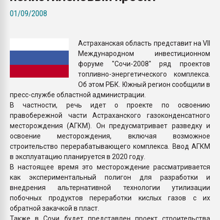
Всё, что касается выду
01/09/2008
бутылок
Астраханская область представит на VII
ПЕРЕЙТИ НА 
Международном инвестиционном
форуме "Сочи-2008" ряд проектов
топливно-энергетического комплекса.
Об этом РБК. Южный регион сообщили в
пресс-службе областной администрации.
В частности, речь идет о проекте по освоению
правобережной части Астраханского газоконденсатного
месторождения (АГКМ). Он предусматривает разведку и
освоение месторождения, включая возможное
строительство перерабатывающего комплекса. Ввод АГКМ
в эксплуатацию планируется в 2020 году.
В настоящее время это месторождение рассматривается
как экспериментальный полигон для разработки и
внедрения альтернативной технологии утилизации
побочных продуктов переработки кислых газов с их
обратной закачкой в пласт.
Также в Сочи будет представлен проект строительства