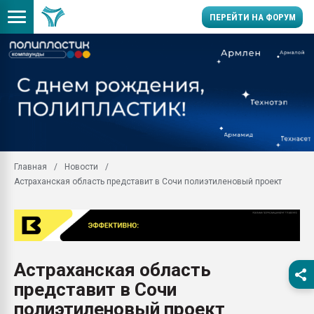
ПЕРЕЙТИ НА ФОРУМ
Продажа готового бизн
производство SPC лам
цикла
29.07.2026 ФРП помог 
заводу пластмасс" зах
ППЭ
Главная
Новости
Помощь в подборе мат
Астраханская область представит в Сочи полиэтиленовый проект
Вакуум-формовочные 
ближайшее подмосковье
Подмосковье, Москва
28.07.2026 Автоматиза
первый план в перераб
Астраханская область
пластмасс
представит в Сочи
28.07.2026 "Техноникол
ситуацией на строител
полиэтиленовый проект