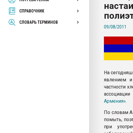
настаи
покупка, обмен
СПРАВОЧНИК
полиэ
ПЕРЕЙТИ НА 
СЛОВАРЬ ТЕРМИНОВ
09/08/2011
На сегодняш
явлением и
частности х
ассоциации
Армения».
По словам А
помыть, поэ
при употр