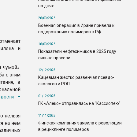
на днях
26/03/2026
Военная операция в Иране привела к
подорожанию полимеров в РФ
отмечает
16/03/2026
тилена и
Показатели нефтехимиков в 2025 году
сильно просели
 чумой».
12/12/2025
ба с этим
Кацевман жестко развенчал псевдо-
тания, в
экологов и РОП
иональной
01/12/2025
вости –
ГК «Алеко» отправилась на "Кассиопею"
о нельзя
11/11/2025
я на нем
Финская компания заявила о революции
в рециклинге полимеров
зличных