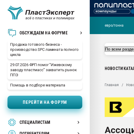
евро/тонна
28.07.2026 Автоматиза
ОБСУЖДАЕМ НА ФОРУМЕ
первый план в перераб
пластмасс
Продажа готового бизнеса -
производство SPC ламината полного
28.07.2026 "Техноникол
цикла
ситуацией на строител
29.07.2026 ФРП помог "Ижевскому
Всё, что касается выду
НОВОСТИ
КАТА
заводу пластмасс" захватить рынок
бутылок
ППЭ
Материал поверхности 
Главная
Нов
Помощь в подборе материала
вакуумного формовани
Продам отходы Компо
ПЕРЕЙТИ НА ФОРУМ
поликарбоната и АБС-п
Armaloy PC/ABS-1IM че
26.07.2022 "Сибирский т
СПЕЦИАЛИСТАМ
намного дороже
Ассоц
ПОТРЕБИТЕЛЯМ
Профильная литератур