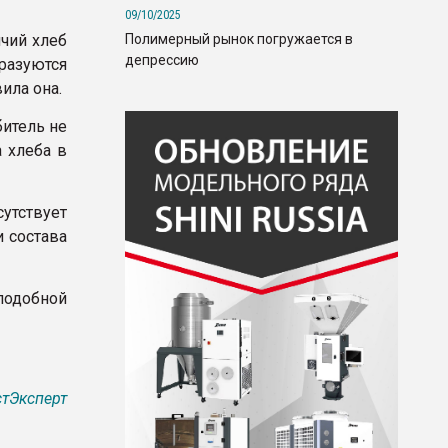
09/10/2025
Полимерный рынок погружается в
ячий хлеб
депрессию
разуются
ила она.
битель не
 хлеба в
сутствует
и состава
подобной
тЭксперт