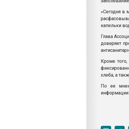
заболеваний
«Сегодня в 
расфасовыв
капельки вод
Глава Ассоц
доверяет пр
антисанитар
Кроме того,
фиксированн
хлеба, а так
По ее мнен
информации и