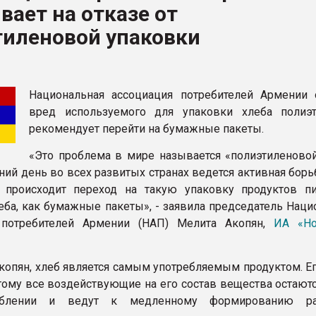
вает на отказе от
тиленовой упаковки
ФОРУМ
Национальная ассоциация потребителей Армении 
вред используемого для упаковки хлеба полиэ
рекомендует перейти на бумажные пакеты.
«Это проблема в мире называется «полиэтиленовой
ний день во всех развитых странах ведется активная борь
 происходит переход на такую упаковку продуктов пи
леба, как бумажные пакеты», - заявила председатель Нац
 потребителей Армении (НАП) Мелита Акопян,
ИА «Но
копян, хлеб является самым употребляемым продуктом. Ег
тому все воздействующие на его состав вещества остаютс
еблении и ведут к медленному формированию ра