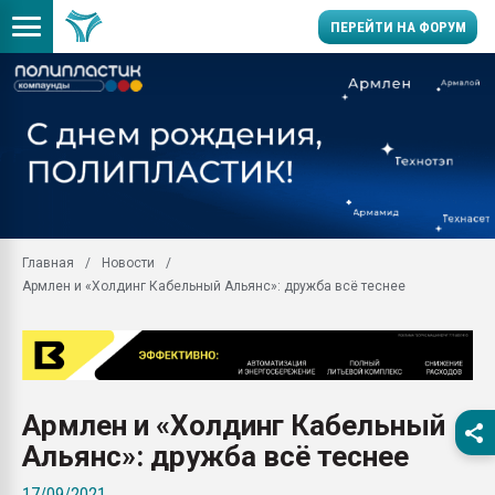
ПЕРЕЙТИ НА ФОРУМ
Помощь в подборе мат
Вакуум-формовочные 
ближайшее подмосковье
Подмосковье, Москва
28.07.2026 Автоматиза
первый план в перераб
Главная
Новости
пластмасс
Армлен и «Холдинг Кабельный Альянс»: дружба всё теснее
28.07.2026 "Техноникол
ситуацией на строител
Всё, что касается выду
бутылок
Армлен и «Холдинг Кабельный
Материал поверхности 
вакуумного формовани
Альянс»: дружба всё теснее
Продам отходы Компо
17/09/2021
поликарбоната и АБС-п