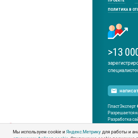
ПРОЕКТЕ
ПОЛИТИКА В О
>13 00
зарегистрир
специалисто
написа
ПластЭксперт 
Разрешается к
Разработка са
ENG
Мы используем cookie и
Яндекс.Метрику
для работы и ан