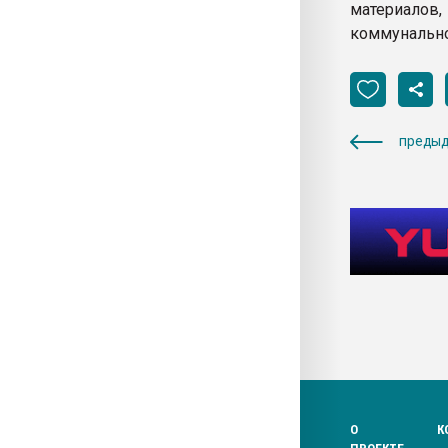
материалов,
коммунально
предыд
О
К