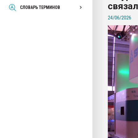
связал
Всё, что касается выду
СЛОВАРЬ ТЕРМИНОВ
бутылок
24/06/2026
ПЕРЕЙТИ НА 