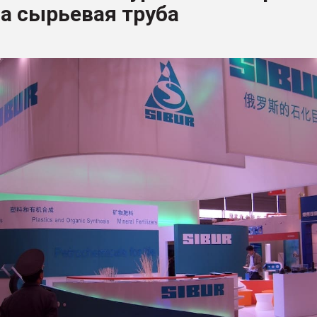
а сырьевая труба
ва ПЭТ
ФОРУМ