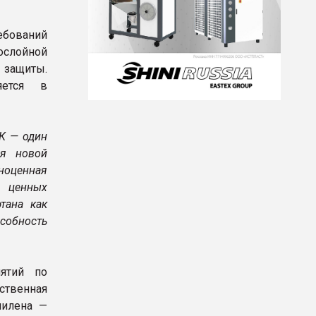
ебований
ослойной
защиты.
яется в
К — один
я новой
лноценная
 ценных
тана как
собность
ятий по
ственная
пилена —