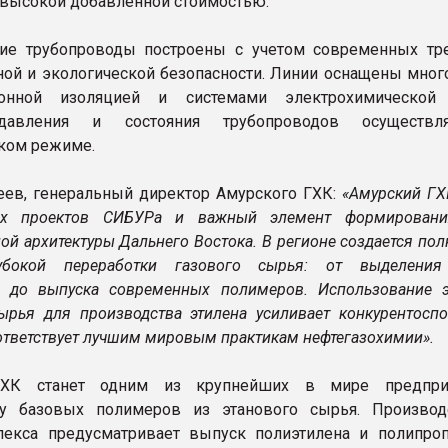
 высокой добавленной стоимостью.
ие трубопроводы построены с учетом современных тр
й и экологической безопасности. Линии оснащены мног
ионной изоляцией и системами электрохимической 
давления и состояния трубопроводов осуществл
ком режиме.
еев, генеральный директор Амурского ГХК:
«Амурский ГХ
х проектов СИБУРа и важный элемент формировани
й архитектуры Дальнего Востока. В регионе создается по
убокой переработки газового сырья: от выделения
 до выпуска современных полимеров. Использование э
ырья для производства этилена усиливает конкурентоспо
оответствует лучшим мировым практикам нефтегазохимии».
ГХК станет одним из крупнейших в мире предпри
ву базовых полимеров из этанового сырья. Производ
лекса предусматривает выпуск полиэтилена и полипро