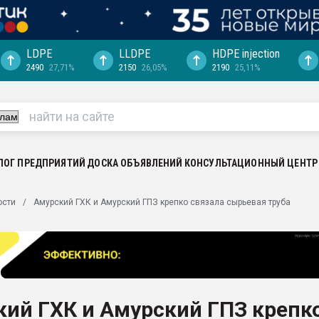
LDPE
LLDPE
HDPE injection
2490
27,71%
2150
26,05%
2190
25,11%
еса -
ината полного
"Ижевскому
ватить рынок
ЛОГ ПРЕДПРИЯТИЙ
ДОСКА ОБЪЯВЛЕНИЙ
КОНСУЛЬТАЦИОННЫЙ ЦЕНТР
ериала
машины:
ости
Амурский ГХК и Амурский ГПЗ крепко связала сырьевая труба
, с.-в.
ция выходит на
отке
ь" довольна
ий ГХК и Амурский ГПЗ крепк
ьном рынке