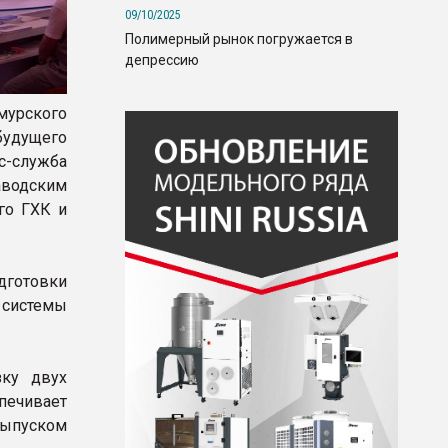
09/10/2025
Полимерный рынок погружается в
депрессию
урского
удущего
с-служба
водским
го ГХК и
дготовки
 системы
зку двух
ечивает
выпуском