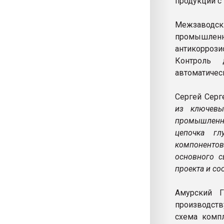
продукции с
Межзаводск
промышленно
антикорроз
Контроль 
автоматичес
Сергей Серг
из ключевы
промышленно
цепочка гл
компонентов
основного с
проекта и с
Амурский 
производст
схема комп