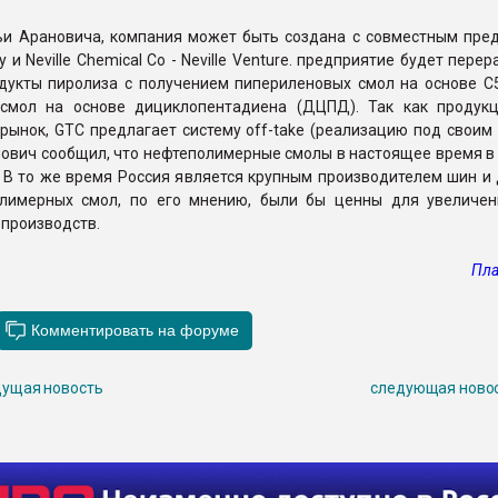
ьи Арановича, компания может быть создана с совместным пре
 и Neville Chemical Co - Neville Venture. предприятие будет пере
дукты пиролиза с получением пипериленовых смол на основе С5
смол на основе дициклопентадиена (ДЦПД). Так как продук
ынок, GTC предлагает систему off-take (реализацию под своим 
ович сообщил, что нефтеполимерные смолы в настоящее время в 
 В то же время Россия является крупным производителем шин и 
лимерных смол, по его мнению, были бы ценны для увеличе
производств.
Пла
ущая новость
следующая ново