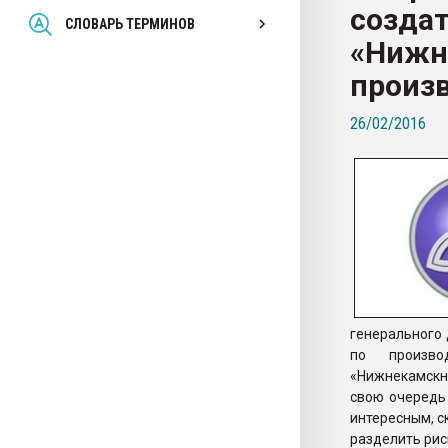
создат
Всё, что касается выду
СЛОВАРЬ ТЕРМИНОВ
бутылок
«Нижн
произ
ПЕРЕЙТИ НА 
26/02/2016
генерального 
по произво
«Нижнекамскн
свою очередь
интересным, с
разделить рис