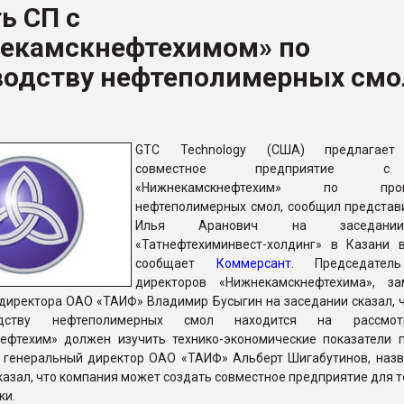
ь СП с
ва ПЭТ
екамскнефтехимом» по
водству нефтеполимерных смо
ФОРУМ
GTC Technology (США) предлагает
совместное предприятие
«Нижнекамскнефтехим» по произ
нефтеполимерных смол, сообщил представ
Илья Аранович на заседан
«Татнефтехиминвест-холдинг» в Казани в
сообщает
Коммерсант
. Председател
директоров «Нижнекамскнефтехима», за
директора ОАО «ТАИФ» Владимир Бусыгин на заседании сказал, ч
дству нефтеполимерных смол находится на рассмот
ефтехим» должен изучить технико-экономические показатели п
 генеральный директор ОАО «ТАИФ» Альберт Шигабутинов, назв
казал, что компания может создать совместное предприятие для т
ки.