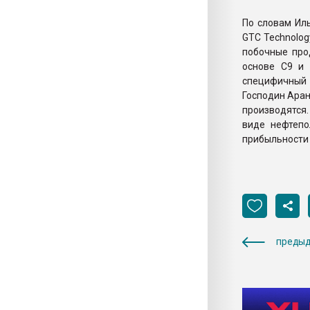
По словам Ил
GTC Technology
побочные про
основе С9 и 
специфичный р
Господин Аран
производятся.
виде нефтепо
прибыльности 
предыд