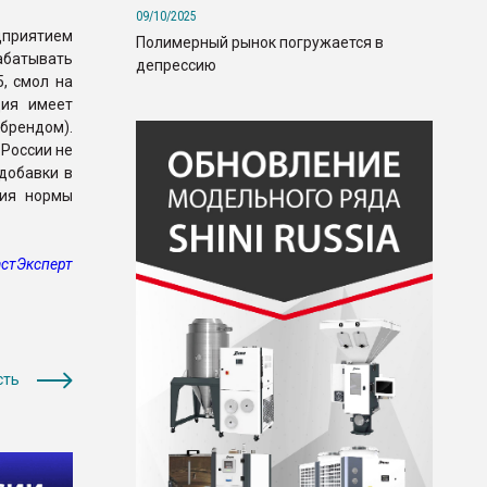
09/10/2025
дприятием
Полимерный рынок погружается в
рабатывать
депрессию
, смол на
ция имеет
брендом).
России не
добавки в
ния нормы
стЭксперт
сть