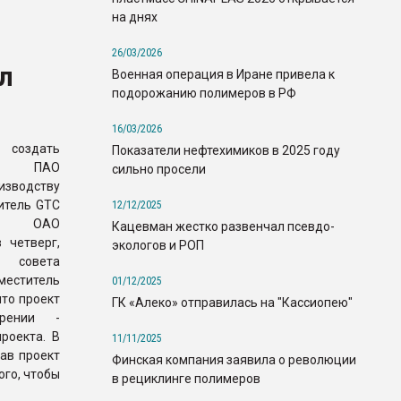
на днях
26/03/2026
л
Военная операция в Иране привела к
подорожанию полимеров в РФ
16/03/2026
 создать
Показатели нефтехимиков в 2025 году
 с ПАО
сильно просели
водству
итель GTC
12/12/2025
ии ОАО
Кацевман жестко развенчал псевдо-
 четверг,
экологов и РОП
ь совета
меститель
01/12/2025
то проект
ГК «Алеко» отправилась на "Кассиопею"
рении -
роекта. В
11/11/2025
ав проект
Финская компания заявила о революции
ого, чтобы
в рециклинге полимеров