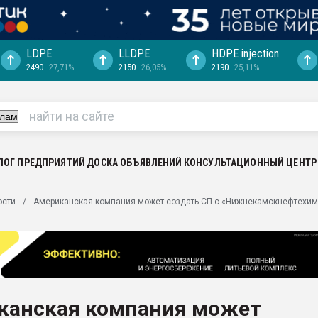
LDPE
LLDPE
HDPE injection
2490
27,71%
2150
26,05%
2190
25,11%
еса -
ината полного
"Ижевскому
ватить рынок
ЛОГ ПРЕДПРИЯТИЙ
ДОСКА ОБЪЯВЛЕНИЙ
КОНСУЛЬТАЦИОННЫЙ ЦЕНТР
ериала
машины:
ости
Американская компания может создать СП с «Нижнекамскнефтехим
, с.-в.
ция выходит на
отке
ь" довольна
канская компания может
ьном рынке