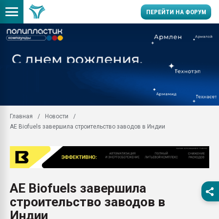
ПЕРЕЙТИ НА ФОРУМ
Продажа готового бизн
производство SPC лам
цикла
29.07.2026 ФРП помог 
заводу пластмасс" зах
ППЭ
Главная
Новости
Помощь в подборе мат
AE Biofuels завершила строительство заводов в Индии
Вакуум-формовочные 
ближайшее подмосковье
Подмосковье, Москва
28.07.2026 Автоматиза
первый план в перераб
AE Biofuels завершила
пластмасс
строительство заводов в
28.07.2026 "Техноникол
ситуацией на строител
Индии