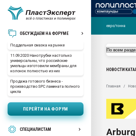
евро/тонна
Помощь в подборе мат
ОБСУЖДАЕМ НА ФОРУМЕ
Вакуум-формовочные 
Поддельная смазка на рынке
ближайшее подмосковье
Подмосковье, Москва
11.09.2020 Нанотрубки настолько
универсальны, что российские
28.07.2026 Автоматиза
умельцы изготовили мембраны для
первый план в перераб
НОВОСТИ
КАТА
колонок полностью из них
пластмасс
Продажа готового бизнеса -
28.07.2026 "Техноникол
Главная
Нов
производство SPC ламината полного
ситуацией на строител
цикла
Всё, что касается выду
бутылок
ПЕРЕЙТИ НА ФОРУМ
Материал поверхности 
вакуумного формовани
Arburg
СПЕЦИАЛИСТАМ
Продам отходы Компо
поликарбоната и АБС-п