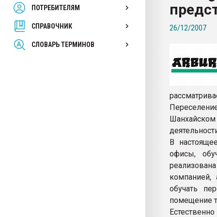
предст
ПОТРЕБИТЕЛЯМ
Armaloy PC/ABS-1IM че
СПРАВОЧНИК
26/12/2007
ПЕРЕЙТИ НА 
СЛОВАРЬ ТЕРМИНОВ
рассматрив
Переселение
Шанхайском
деятельност
В настояще
офисы, обуч
реализован
компанией,
обучать пе
помещение т
Естественно