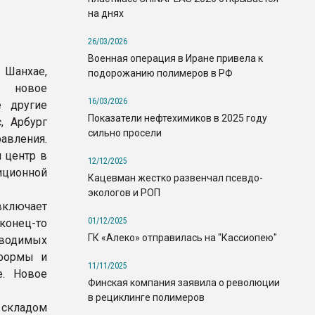
на днях
26/03/2026
Военная операция в Иране привела к
 Шанхае,
подорожанию полимеров в РФ
 новое
16/03/2026
е другие
Показатели нефтехимиков в 2025 году
, Арбург
сильно просели
авления.
 центр в
12/12/2025
иционной
Кацевман жестко развенчал псевдо-
экологов и РОП
включает
01/12/2025
конец-то
ГК «Алеко» отправилась на "Кассиопею"
зводимых
 формы и
11/11/2025
е. Новое
Финская компания заявила о революции
в рециклинге полимеров
 складом