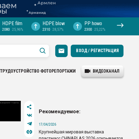
HDPE film
HDPE blow
PP hомо
2080
25,96%
2310
28,57%
2300
25,22%
ВХОД / РЕГИСТРАЦИЯ
ТРУДОУСТРОЙСТВО
ФОТОРЕПОРТАЖИ
ВИДЕОКАНАЛ
Рекомендуемое:
17/04/2026
Крупнейшая мировая выставка
пластмасс CHINAPLAS 2026 открывается