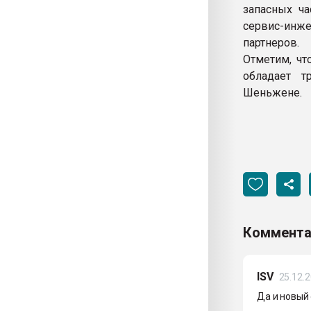
запасных ча
сервис-инж
партнеров.
Отметим, чт
обладает т
Шеньжене.
Коммента
ISV
25.12.
Да и новый