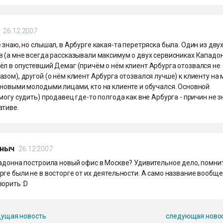
26.12.2007
 знаю, но слышал, в Арбурге какая-та перетряска была. Один из дву
в (а мне всегда рассказывали максимум о двух сервисниках Кападо
ёл в опустевший Демаг (причём о нём клиент Арбурга отозвался не
зом), другой (о нём клиент Арбурга отозвался лучше) к клиенту на
 новыми молодыми лицами, кто на клиенте и обучался. Основной
могу судить) продавец где-то полгода как вне Арбурга - причин не 
ативе.
ныч
26.12.2007
падонна построила новый офис в Москве? Удивительное дело, помнит
ге были не в восторге от их деятельности. А само название вообще
орить :D
ущая новость
следующая ново