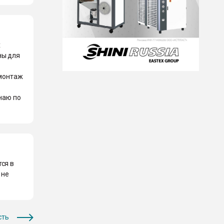
х
ны для
 монтаж
знаю по
ся в
 не
сть