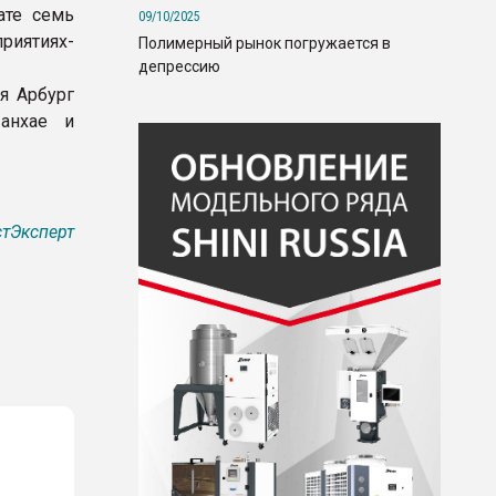
ате семь
09/10/2025
иятиях-
Полимерный рынок погружается в
депрессию
я Арбург
анхае и
тЭксперт