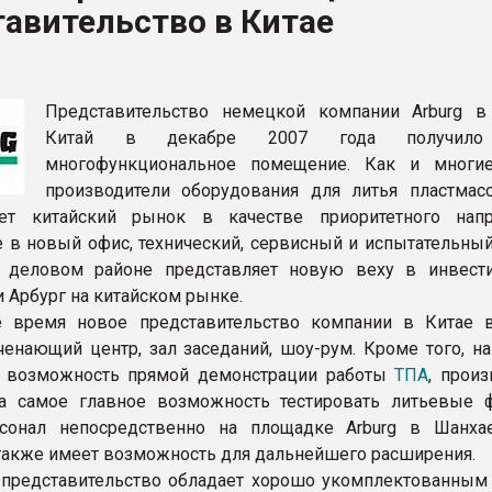
авительство в Китае
рный цвет
ФОРУМ
Представительство немецкой компании Arburg в
Китай в декабре 2007 года получило
многофункциональное помещение. Как и многи
производители оборудования для литья пластмасс
ает китайский рынок в качестве приоритетного напр
 в новый офис, технический, сервисный и испытательный
 деловом районе представляет новую веху в инвест
и Арбург на китайском рынке.
е время новое представительство компании в Китае 
енающий центр, зал заседаний, шоу-рум. Кроме того, на
а возможность прямой демонстрации работы
ТПА
, прои
 а самое главное возможность тестировать литьевые
рсонал непосредственно на площадке Arburg в Шанха
акже имеет возможность для дальнейшего расширения.
 представительство обладает хорошо укомплектованным