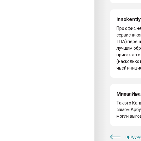
innokentiy
Про офис не
сервиснико
ТПА) переш
лучшим обра
приезжал с
(насколько 
чьей иници
МихалИва
Так это Ка
самом Арбур
могли выгов
предыд