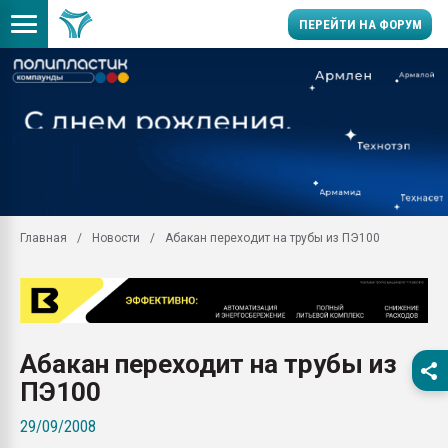
ПЕРЕЙТИ НА ФОРУМ
Продажа готового бизн
производство SPC лам
цикла
29.07.2026 ФРП помог 
заводу пластмасс" зах
ППЭ
Главная
Новости
Абакан переходит на трубы из ПЭ100
Помощь в подборе мат
Вакуум-формовочные 
ближайшее подмосковье
Подмосковье, Москва
28.07.2026 Автоматиза
Абакан переходит на трубы из
первый план в перераб
пластмасс
ПЭ100
28.07.2026 "Техноникол
29/09/2008
ситуацией на строител