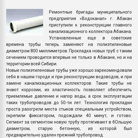
Всё, что касается выду
бутылок
Ремонтные бригады муниципального
предприятия «Водоканал» г. Абакан
приступили к реконструкции главного
ПЕРЕЙТИ НА 
канализационного коллектора Абакана.
Установленные еще в советские
времена трубы теперь заменяют на полиэтиленовые
диаметром 800 миллиметров. Прокладка новых труб с таким
сечением проводится впервые не только в Абакане, но и на
территории всей Сибири.
Новые полиэтиленовые трубы уже хорошо зарекомендовали
себя в нашем городе и при реконструкции водоводов, и при
замене канализационных коллекторов. Такие трубы не
знают коррозии, их эластичность позволяет обеспечить
приемлемые давление и напор воды, а срок эксплуатации
таких трубопроводов до 50-ти лет. Технология прокладки
проста разогрели места стыков специальным устройством,
скрепили фиксатором, подождали 40 минут, и готово.
Сегмент за сегментом новую трубу протягивают в бОльшую
диаметром, старую бетонную, из которой был
предварительно удален прежний трубопровод.