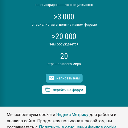
зарегистрированных специалистов
>3 000
специалистов в день на нашем форуме
>20 000
тем обсуждается
20
стран со всего мира
написать нам
перейти на форум
Мы используем cookie и
Яндекс.Метрику
для работы и
ПластЭксперт © 2006. Все права защищены
анализа сайта. Продолжая пользоваться сайтом, вы
Разрешается копирование материалов сайта с обязательной
ссылкой на www.e-plastic.ru
соглашаетесь с
Политикой в отношении файлов cookie
.