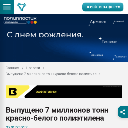
ПЕРЕЙТИ НА ФОРУМ
Помощь в подборе мат
Вакуум-формовочные 
ближайшее подмосковье
Подмосковье, Москва
28.07.2026 Автоматиза
первый план в перераб
Главная
Новости
пластмасс
Выпущено 7 миллионов тонн красно-белого полиэтилена
28.07.2026 "Техноникол
ситуацией на строител
Всё, что касается выду
бутылок
Выпущено 7 миллионов тонн
Материал поверхности 
вакуумного формовани
красно-белого полиэтилена
Продам отходы Компо
27/07/2017
поликарбоната и АБС-п