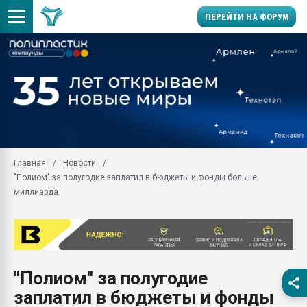
ПЕРЕЙТИ НА ФОРУМ
Продажа готового бизн
производство SPC лам
цикла
29.07.2026 ФРП помог 
заводу пластмасс" зах
ППЭ
Главная
Новости
Помощь в подборе мат
"Полиом" за полугодие заплатил в бюджеты и фонды больше
Вакуум-формовочные 
миллиарда
ближайшее подмосковье
Подмосковье, Москва
28.07.2026 Автоматиза
первый план в перераб
пластмасс
"Полиом" за полугодие
28.07.2026 "Техноникол
заплатил в бюджеты и фонды
ситуацией на строител