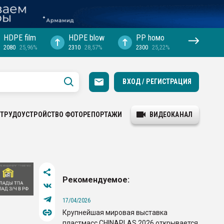
HDPE film
HDPE blow
PP hомо
2080
25,96%
2310
28,57%
2300
25,22%
ВХОД / РЕГИСТРАЦИЯ
ТРУДОУСТРОЙСТВО
ФОТОРЕПОРТАЖИ
ВИДЕОКАНАЛ
Рекомендуемое:
17/04/2026
Крупнейшая мировая выставка
пластмасс CHINAPLAS 2026 открывается