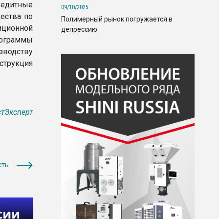
редитные
09/10/2025
ества по
Полимерный рынок погружается в
ционной
депрессию
рограммы
зводству
струкция
тЭксперт
сть