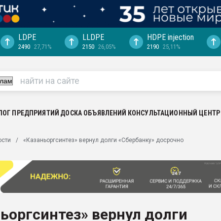
LDPE
LLDPE
HDPE injection
2490
27,71%
2150
26,05%
2190
25,11%
еса -
ината полного
"Ижевскому
ватить рынок
ЛОГ ПРЕДПРИЯТИЙ
ДОСКА ОБЪЯВЛЕНИЙ
КОНСУЛЬТАЦИОННЫЙ ЦЕНТР
ериала
машины:
ости
«Казаньоргсинтез» вернул долги «Сбербанку» досрочно
, с.-в.
ция выходит на
отке
ь" довольна
ьоргсинтез» вернул долги
ьном рынке