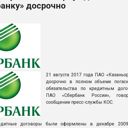
банку» досрочно
ва ПЭТ
ФОРУМ
21 августа 2017 года ПАО «Казаньор
досрочно в полном объеме погас
обязательства по кредитным дог
ПАО «Сбербанк России», гово
сообщении пресс-службы КОС.
едитные договоры были оформлены в декабре 2009