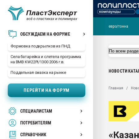
евро/тонна
Продажа готового бизн
ОБСУЖДАЕМ НА ФОРУМЕ
производство SPC лам
цикла
Формовка подкрылков из ПНД
29.07.2026 ФРП помог 
Села батарейка и слетела программа
заводу пластмасс" зах
на BMB KW22PI/1300 2006 г.в.
ППЭ
НОВОСТИ
КАТА
Поддельная смазка на рынке
Помощь в подборе мат
Вакуум-формовочные 
Главная
Нов
ПЕРЕЙТИ НА ФОРУМ
ближайшее подмосковье
Подмосковье, Москва
28.07.2026 Автоматиза
СПЕЦИАЛИСТАМ
первый план в перераб
пластмасс
ПОТРЕБИТЕЛЯМ
28.07.2026 "Техноникол
«Казан
ситуацией на строител
СПРАВОЧНИК