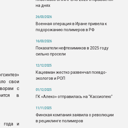
на днях
26/03/2026
Военная операция в Иране привела к
подорожанию полимеров в РФ
16/03/2026
Показатели нефтехимиков в 2025 году
сильно просели
12/12/2025
Кацевман жестко развенчал псевдо-
гсинтез»
экологов и РОП
ило свои
оворам с
01/12/2025
рится в
ГК «Алеко» отправилась на "Кассиопею"
11/11/2025
Финская компания заявила о революции
в рециклинге полимеров
 года и