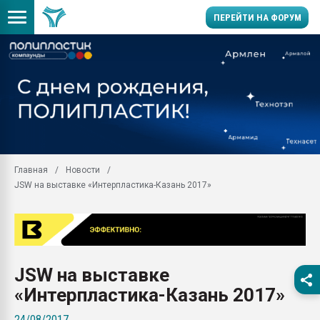
ПЕРЕЙТИ НА ФОРУМ
Продажа готового бизн
производство SPC лам
цикла
29.07.2026 ФРП помог 
заводу пластмасс" зах
ППЭ
Главная
Новости
Помощь в подборе мат
JSW на выставке «Интерпластика-Казань 2017»
Вакуум-формовочные 
ближайшее подмосковье
Подмосковье, Москва
28.07.2026 Автоматиза
первый план в перераб
JSW на выставке
пластмасс
«Интерпластика-Казань 2017»
28.07.2026 "Техноникол
ситуацией на строител
24/08/2017