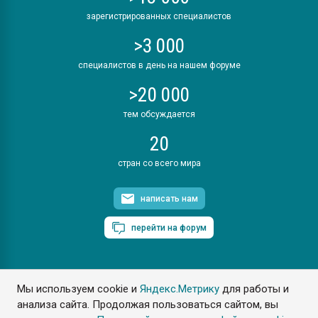
зарегистрированных специалистов
>3 000
специалистов в день на нашем форуме
>20 000
тем обсуждается
20
стран со всего мира
написать нам
перейти на форум
Мы используем cookie и
Яндекс.Метрику
для работы и
ПластЭксперт © 2006. Все права защищены
анализа сайта. Продолжая пользоваться сайтом, вы
Разрешается копирование материалов сайта с обязательной
ссылкой на www.e-plastic.ru