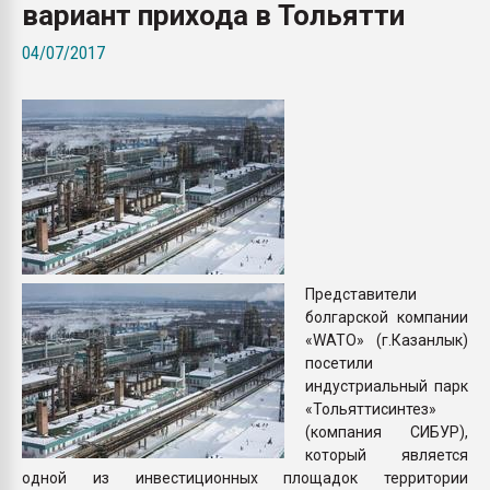
вариант прихода в Тольятти
Всё, что касается выду
бутылок
04/07/2017
ПЕРЕЙТИ НА 
Представители
болгарской компании
«WATO» (г.Казанлык)
посетили
индустриальный парк
«Тольяттисинтез»
(компания СИБУР),
который является
одной из инвестиционных площадок территории