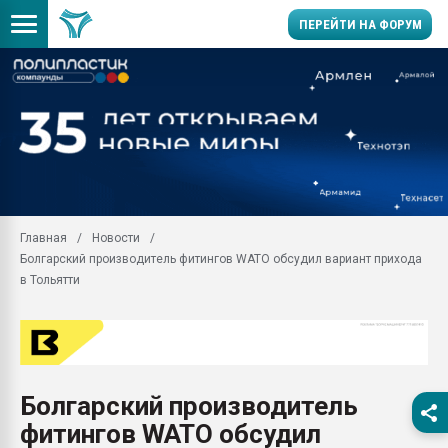
ПЕРЕЙТИ НА ФОРУМ
Продажа готового бизн
производство SPC лам
цикла
29.07.2026 ФРП помог 
заводу пластмасс" зах
ППЭ
Главная
Новости
Помощь в подборе мат
Болгарский производитель фитингов WATO обсудил вариант прихода
Вакуум-формовочные 
в Тольятти
ближайшее подмосковье
Подмосковье, Москва
28.07.2026 Автоматиза
первый план в перераб
пластмасс
Болгарский производитель
28.07.2026 "Техноникол
фитингов WATO обсудил
ситуацией на строител