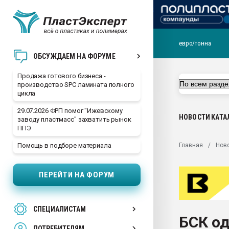
евро/тонна
28.07.2026 Автоматиза
ОБСУЖДАЕМ НА ФОРУМЕ
первый план в перераб
пластмасс
Продажа готового бизнеса -
производство SPC ламината полного
28.07.2026 "Техноникол
цикла
ситуацией на строител
29.07.2026 ФРП помог "Ижевскому
Всё, что касается выду
НОВОСТИ
КАТА
заводу пластмасс" захватить рынок
бутылок
ППЭ
Материал поверхности 
Главная
Нов
Помощь в подборе материала
вакуумного формовани
Продам отходы Компо
ПЕРЕЙТИ НА ФОРУМ
поликарбоната и АБС-п
Armaloy PC/ABS-1IM че
26.07.2022 "Сибирский т
СПЕЦИАЛИСТАМ
намного дороже
БСК о
ПОТРЕБИТЕЛЯМ
Профильная литератур