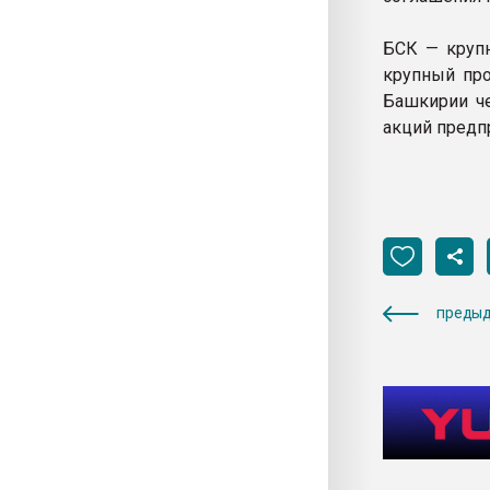
БСК — круп
крупный про
Башкирии ч
акций предп
предыд