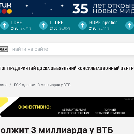
LDPE
LLDPE
HDPE injection
2490
27,71%
2150
26,05%
2190
25,11%
ция выходит на
отке
ь" довольна
ьном рынке
ва ПЭТ
ЛОГ ПРЕДПРИЯТИЙ
ДОСКА ОБЪЯВЛЕНИЙ
КОНСУЛЬТАЦИОННЫЙ ЦЕНТР
пуансона для
ости
БСК одолжит 3 миллиарда у ВТБ
я
зиция
ластика
рный цвет
итан" стал
должит 3 миллиарда у ВТБ
а. Продажа,