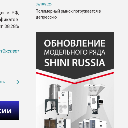
09/10/2025
Полимерный рынок погружается в
ды в РФ,
депрессию
фикатов.
т 38,28%
тЭксперт
сть