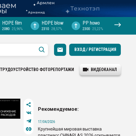
HDPE film
HDPE blow
PP hомо
2080
25,96%
2310
28,57%
2300
25,22%
ВХОД / РЕГИСТРАЦИЯ
ТРУДОУСТРОЙСТВО
ФОТОРЕПОРТАЖИ
ВИДЕОКАНАЛ
Рекомендуемое:
17/04/2026
Крупнейшая мировая выставка
пластмасс CHINAPLAS 2026 открывается