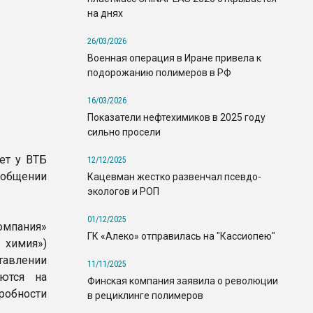
на днях
26/03/2026
Военная операция в Иране привела к
подорожанию полимеров в РФ
16/03/2026
Показатели нефтехимиков в 2025 году
сильно просели
ет у ВТБ
12/12/2025
ообщении
Кацевман жестко развенчал псевдо-
экологов и РОП
01/12/2025
омпания»
ГК «Алеко» отправилась на "Кассиопею"
 химия»)
тавлении
11/11/2025
ются на
Финская компания заявила о революции
обности
в рециклинге полимеров