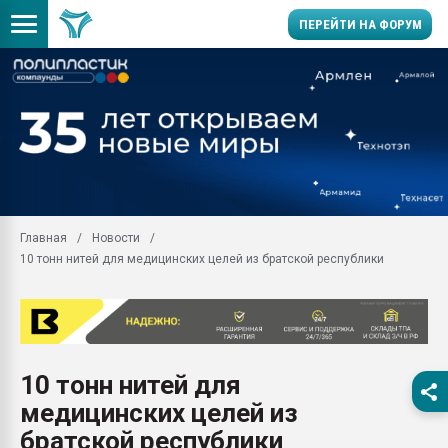
ПЕРЕЙТИ НА ФОРУМ
Продажа готового бизн
производство SPC лам
цикла
29.07.2026 ФРП помог 
заводу пластмасс" зах
ППЭ
Главная
Новости
Помощь в подборе мат
10 тонн нитей для медицинских целей из братской республики
Вакуум-формовочные 
ближайшее подмосковье
Подмосковье, Москва
28.07.2026 Автоматиза
первый план в перераб
10 тонн нитей для
пластмасс
медицинских целей из
28.07.2026 "Техноникол
ситуацией на строител
братской республики