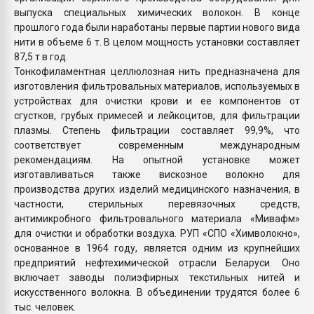
выпуска специальных химических волокон. В конце
прошлого года были наработаны первые партии нового вида
нити в объеме 6 т. В целом мощность установки составляет
87,5 т в год.
Тонкофиламентная целлюлозная нить предназначена для
изготовления фильтровальных материалов, используемых в
устройствах для очистки крови и ее компонентов от
сгустков, грубых примесей и лейкоцитов, для фильтрации
плазмы. Степень фильтрации составляет 99,9%, что
соответствует современным международным
рекомендациям. На опытной установке может
изготавливаться также вискозное волокно для
производства других изделий медицинского назначения, в
частности, стерильных перевязочных средств,
антимикробного фильтровального материала «Мивафм»
для очистки и обработки воздуха. РУП «СПО «Химволокно»,
основанное в 1964 году, является одним из крупнейших
предприятий нефтехимической отрасли Беларуси. Оно
включает заводы полиэфирных текстильных нитей и
искусственного волокна. В объединении трудятся более 6
тыс. человек.