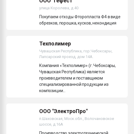
ООО "Гефест"
улица Королева, д 40
Покупаем отходы Фторопласта Ф4 в виде
обрезков, порошка, кусков, некондиция
Техполимер
Чувашская Республика, гор.Чебоксары,
Лапсарский проезд, дом 14А.
Компания «Техполимер» (г. Чебоксары,
Чувашская Республика) является
производителем и поставщиком
специализированной продукции из
композиции...
ООО "ЭлектроПро"
п.Шаховская, Моск.обл., Волочановское
шоссе, д.16А
Производство электротехнической