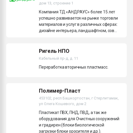
дом 13, строение 1
Компания ТД «АНДРАУС» более 15 лет
успешно развивается на рынке торговли
материалов и услуг в различных сферах:
дизайне интерьера, ландшафтном, сов...
Ригель НПО
Кабельный пр-д, д. 11
Переработка вторичных пластмасс.
Полимер-Пласт
453102, респ Башкортостан, г Стерлитамак,
ул Олега Кошевого, дом 2
Пластикат ПВХ, ПНД, ПВД, а так же
оборудования для Очистных сооружений
и градирен (блоки биологической
загрузки блоки оросителя и др.).