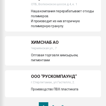
СПБ, Волхонское шоссе д.4, к. 1
Наша компания перерабатывает отходы
полимеров.
И производит из них вторичную
полимерную гранулу.
ХИМСНАБ АО
Чермянская ул., 7
Оптовая торговля химсырьем,
пигментами
ООО "РУСКОМПАУНД"
г.Стерлитамак, ул.Гастелло, 2.
Производство ПВХ пластиката