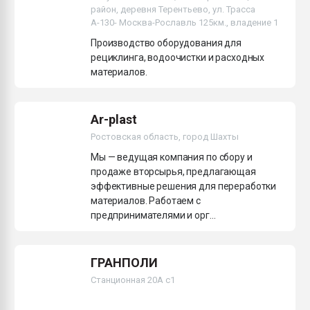
район, деревня Терентьево, ул. Трасса
Всё, что касается выду
А-130- Москва-Рославль 125км., владение 1
бутылок
Производство оборудования для
рециклинга, водоочистки и расходных
ПЕРЕЙТИ НА 
материалов.
Ar-plast
Ростовская область, город Шахты
Мы — ведущая компания по сбору и
продаже вторсырья, предлагающая
эффективные решения для переработки
материалов. Работаем с
предпринимателями и орг...
ГРАНПОЛИ
Станционная 20А с1