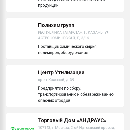
продукции
Полихимгрупп
РЕСПУБЛИКА ТАТАРСТАН, Г. КАЗАНЬ, УЛ.
АСТРОНОМИЧЕСКАЯ, Д. 3/16,
Поставщик химического сырья,
полимеров, оборудования
Центр Утилизации
пр-кт Красный, д. 39
Предприятие по сбору,
транспортированию и обезвреживанию
опасных отходов
Торговый Дом «АНДРАУС»
107143, г. Москва, 2-ой Иртышский проезд,