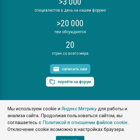
>3 000
специалистов в день на нашем форуме
>20 000
тем обсуждается
20
стран со всего мира
написать нам
перейти на форум
Мы используем cookie и
Яндекс.Метрику
для работы и
ПластЭксперт © 2006. Все права защищены
анализа сайта. Продолжая пользоваться сайтом, вы
Разрешается копирование материалов сайта с обязательной
ссылкой на www.e-plastic.ru
соглашаетесь с
Политикой в отношении файлов cookie
.
Отключение cookie возможно в настройках браузера.
Разработка сайта