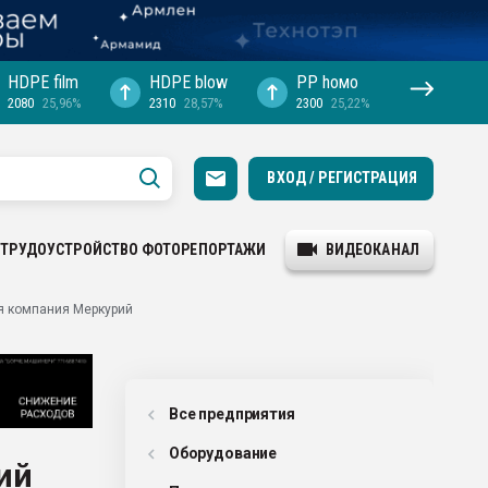
HDPE film
HDPE blow
PP hомо
2080
25,96%
2310
28,57%
2300
25,22%
ВХОД / РЕГИСТРАЦИЯ
ТРУДОУСТРОЙСТВО
ФОТОРЕПОРТАЖИ
ВИДЕОКАНАЛ
я компания Меркурий
Все предприятия
Оборудованиe
ий