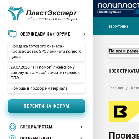
евро/тонна
28.07.2026 Автоматиза
ОБСУЖДАЕМ НА ФОРУМЕ
первый план в перераб
пластмасс
Продажа готового бизнеса -
производство SPC ламината полного
28.07.2026 "Техноникол
цикла
ситуацией на строител
29.07.2026 ФРП помог "Ижевскому
Всё, что касается выду
НОВОСТИ
КАТА
заводу пластмасс" захватить рынок
бутылок
ППЭ
Материал поверхности 
Главная
Ката
Помощь в подборе материала
вакуумного формовани
Продам отходы Компо
ПЕРЕЙТИ НА ФОРУМ
поликарбоната и АБС-п
Armaloy PC/ABS-1IM че
26.07.2022 "Сибирский т
СПЕЦИАЛИСТАМ
намного дороже
Произ
ПОТРЕБИТЕЛЯМ
Профильная литератур