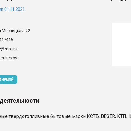
и 01.11.2021.
ФОРУМ
л.Мясницкая, 22
3417416
y@mail.ru
mercury.by
 ФИРМОЙ
 деятельности
ные твердотопливные бытовые марки КСТБ, BESER, КТП, К