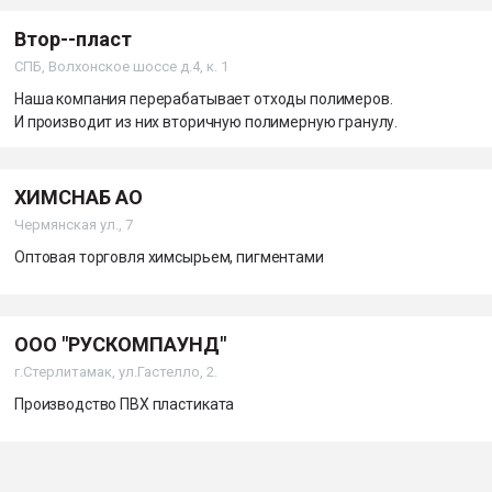
Втор--пласт
СПБ, Волхонское шоссе д.4, к. 1
Наша компания перерабатывает отходы полимеров.
И производит из них вторичную полимерную гранулу.
ХИМСНАБ АО
Чермянская ул., 7
Оптовая торговля химсырьем, пигментами
ООО "РУСКОМПАУНД"
г.Стерлитамак, ул.Гастелло, 2.
Производство ПВХ пластиката