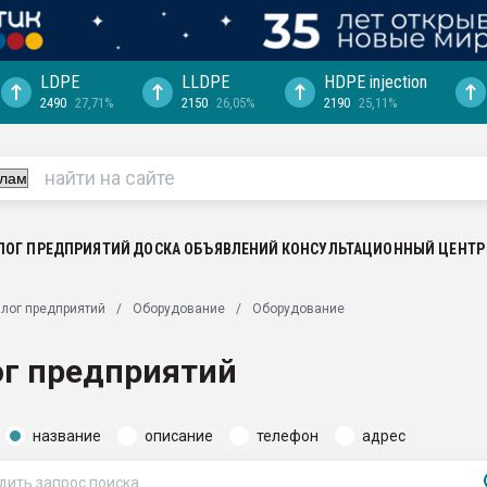
LDPE
LLDPE
HDPE injection
2490
27,71%
2150
26,05%
2190
25,11%
еса -
ината полного
"Ижевскому
ватить рынок
ЛОГ ПРЕДПРИЯТИЙ
ДОСКА ОБЪЯВЛЕНИЙ
КОНСУЛЬТАЦИОННЫЙ ЦЕНТР
ериала
машины:
лог предприятий
Оборудование
Оборудование
, с.-в.
ог предприятий
ция выходит на
отке
название
описание
телефон
адрес
ь" довольна
ьном рынке