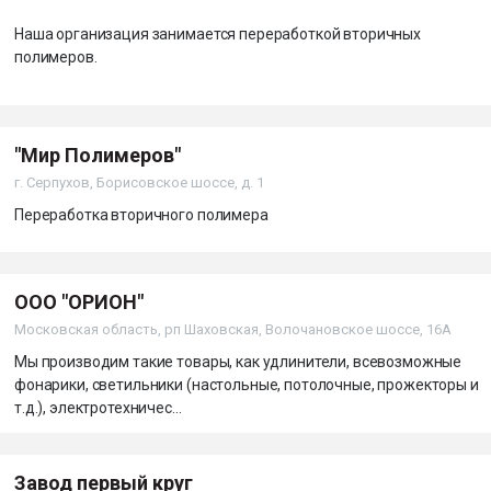
Наша организация занимается переработкой вторичных
полимеров.
"Мир Полимеров"
г. Серпухов, Борисовское шоссе, д. 1
Переработка вторичного полимера
ООО "ОРИОН"
Московская область, рп Шаховская, Волочановское шоссе, 16А
Мы производим такие товары, как удлинители, всевозможные
фонарики, светильники (настольные, потолочные, прожекторы и
т.д.), электротехничес...
Завод первый круг