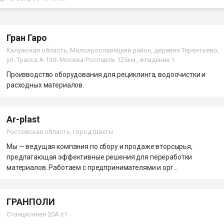
ва ПЭТ
Гран Гаро
ФОРУМ
Калужская область, Малоярославецкий район, деревня Терентьево,
ул. Трасса А-130- Москва-Рославль 125км., владение 1
Производство оборудования для рециклинга, водоочистки и
расходных материалов.
Ar-plast
Ростовская область, город Шахты
Мы — ведущая компания по сбору и продаже вторсырья,
предлагающая эффективные решения для переработки
материалов. Работаем с предпринимателями и орг...
ГРАНПОЛИ
Станционная 20А с1