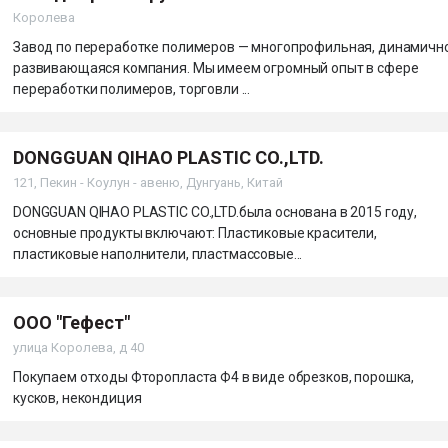
Королева
Завод по переработке полимеров — многопрофильная, динамичн
развивающаяся компания. Мы имеем огромный опыт в сфере
переработки полимеров, торговли ...
DONGGUAN QIHAO PLASTIC CO.,LTD.
121, Пекин - Коулун - авеню, Дунгуань, Китай
DONGGUAN QIHAO PLASTIC CO.,LTD.была основана в 2015 году,
основные продукты включают: Пластиковые красители,
пластиковые наполнители, пластмассовые...
ООО "Гефест"
улица Королева, д 40
Покупаем отходы Фторопласта Ф4 в виде обрезков, порошка,
кусков, некондиция