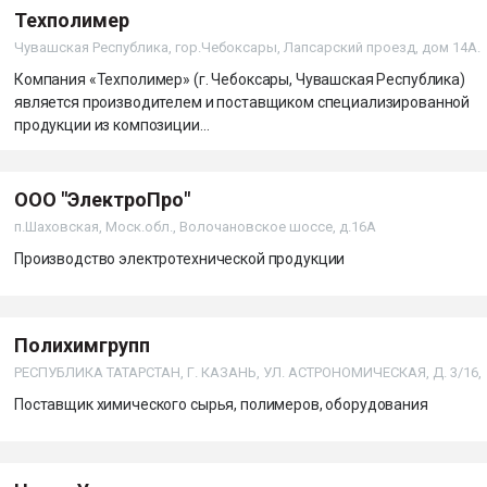
Техполимер
Чувашская Республика, гор.Чебоксары, Лапсарский проезд, дом 14А.
Компания «Техполимер» (г. Чебоксары, Чувашская Республика)
является производителем и поставщиком специализированной
продукции из композиции...
ООО "ЭлектроПро"
п.Шаховская, Моск.обл., Волочановское шоссе, д.16А
Производство электротехнической продукции
Полихимгрупп
РЕСПУБЛИКА ТАТАРСТАН, Г. КАЗАНЬ, УЛ. АСТРОНОМИЧЕСКАЯ, Д. 3/16,
Поставщик химического сырья, полимеров, оборудования