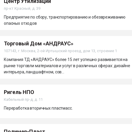
Центр Утилизации
пр-кт Красный, д. 39
Предприятие по сбору, транспортированию и обезвреживанию
опасных отходов
Торговый Дом «АНДРАУС»
107143, г. Москва, 2-ой Иртышский проезд, дом 13, строение 1
Компания ТД «АНДРАУС» более 15 лет успешно развивается на
рынке торговли материалов и услуг в различных сферах: дизайне
интерьера, ландшафтном, сов...
Ригель НПО
Кабельный пр-д, д. 11
Переработка вторичных пластмасс.
Полимер-Пласт