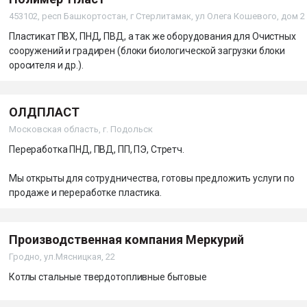
453102, респ Башкортостан, г Стерлитамак, ул Олега Кошевого, дом 2
Пластикат ПВХ, ПНД, ПВД, а так же оборудования для Очистных
сооружений и градирен (блоки биологической загрузки блоки
оросителя и др.).
ОЛДПЛАСТ
Московская область, г. Подольск
Переработка ПНД, ПВД, ПП, ПЭ, Стретч.
Мы открыты для сотрудничества, готовы предложить услуги по
продаже и переработке пластика.
Производственная компания Меркурий
Гродно, ул.Мясницкая, 22
Котлы стальные твердотопливные бытовые