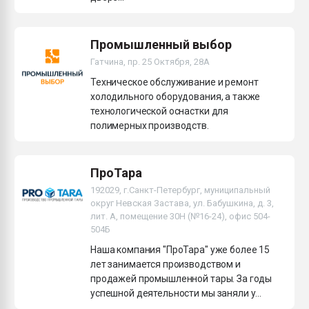
Промышленный выбор
Гатчина, пр. 25 Октября, 28А
Техническое обслуживание и ремонт
холодильного оборудования, а также
технологической оснастки для
полимерных производств.
ПроТара
192029, г.Санкт-Петербург, муниципальный
округ Невская Застава, ул. Бабушкина, д. 3,
лит. А, помещение 30Н (№16-24), офис 504-
504Б
Наша компания "ПроТара" уже более 15
лет занимается производством и
продажей промышленной тары. За годы
успешной деятельности мы заняли у...