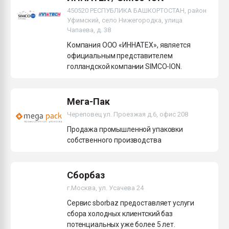
450520 РЕСПУБЛИКА БАШКОРТОСТАН, район
Уфимский, село Нижегородка, улица
Чапаева, д. 38
Компания ООО «ИННАТЕХ», является
официальным представителем
голландской компании SIMCO-ION.
Мега-Пак
Череповец ул. Проезжая д.6, офис 208
Продажа промышленной упаковки
собственного производства
Сборбаз
г.Москва, ул. Усачева 24
Сервис sborbaz предоставляет услуги
сбора холодных клиентский баз
потенциальных уже более 5 лет.