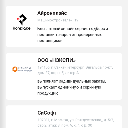
Айронплэйс
Машиностроителей, 19
Бесплатный онлайн сервис подбора и
поставки товаров от проверенных
поставщиков.
ООО «НЭКСПИ»
194156, г. Санкт-Петербург, Энгельса пр-кт,
дом 27, корп. 5, литер А
выполняет индивидуальные заказы,
выпускает единичную и серийную
продукцию.
СиСофт
107031, г. Москва, ул. Рождественка,, д. 5/7,
стр.2, этаж 3, пом. V, к. 4, оф. 30