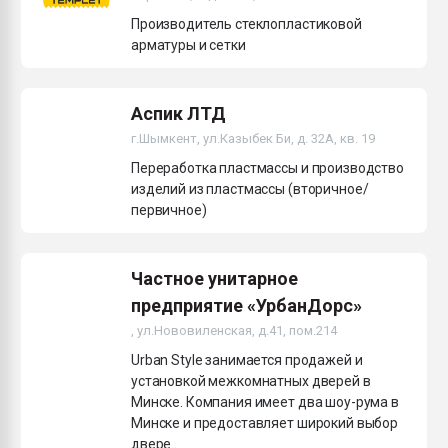
26.07.2022 "Сибирский т
Производитель стеклопластиковой
намного дороже
арматуры и сетки
ПЕРЕЙТИ НА 
Аспик ЛТД
г.Шымкент, ул.Казыбек Би, д. 32А, кв. 19
Переработка пластмассы и производство
изделий из пластмассы (вторичное/
первичное)
Частное унитарное
предприятие «УрбанДорс»
, ул.Нововиленская, д.41, пом.214
Urban Style занимается продажей и
установкой межкомнатных дверей в
Минске. Компания имеет два шоу-рума в
Минске и предоставляет широкий выбор
двере...