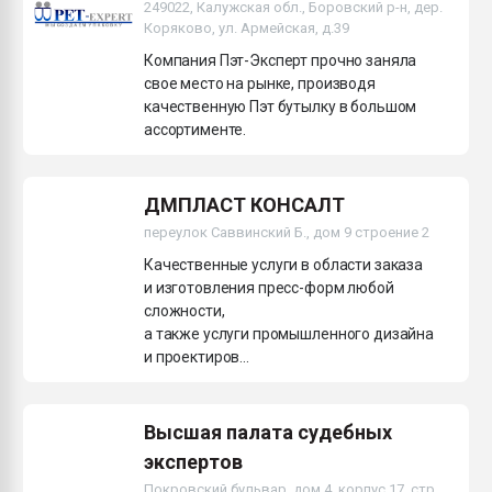
249022, Калужская обл., Боровский р-н, дер.
Коряково, ул. Армейская, д.39
Компания Пэт-Эксперт прочно заняла
свое место на рынке, производя
качественную Пэт бутылку в большом
ассортименте.
ДМПЛАСТ КОНСАЛТ
переулок Саввинский Б., дом 9 строение 2
Качественные услуги в области заказа
и изготовления пресс-форм любой
сложности,
а также услуги промышленного дизайна
и проектиров...
Высшая палата судебных
экспертов
Покровский бульвар, дом 4, корпус 17, стр.