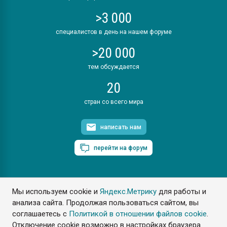
>3 000
специалистов в день на нашем форуме
>20 000
тем обсуждается
20
стран со всего мира
написать нам
перейти на форум
Мы используем cookie и
Яндекс.Метрику
для работы и
ПластЭксперт © 2006. Все права защищены
анализа сайта. Продолжая пользоваться сайтом, вы
Разрешается копирование материалов сайта с обязательной
ссылкой на www.e-plastic.ru
соглашаетесь с
Политикой в отношении файлов cookie
.
Отключение cookie возможно в настройках браузера.
Разработка сайта