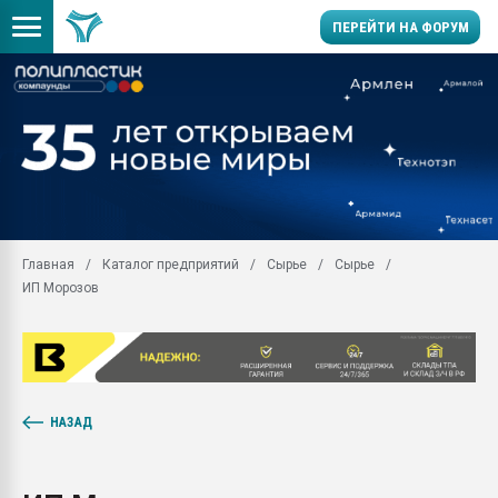
ПЕРЕЙТИ НА ФОРУМ
Продажа готового бизн
производство SPC лам
цикла
29.07.2026 ФРП помог 
заводу пластмасс" зах
ППЭ
Главная
Каталог предприятий
Сырье
Сырье
Помощь в подборе мат
ИП Морозов
Вакуум-формовочные 
ближайшее подмосковье
Подмосковье, Москва
28.07.2026 Автоматиза
первый план в перераб
пластмасс
НАЗАД
28.07.2026 "Техноникол
ситуацией на строител