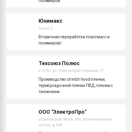
полимеров
Юнимакс
Тосно-2
Вторичная переработка пластмасс и
полимеров/
Техсоюз Полюс
213761, ул. Рабоче-Крестьянская, 1Г
Производство stretch hood пленки,
термоусадочной пленки ПВД, пленки с
тиснением
ООО "ЭлектроПро"
п.Шаховская, Моск.обл., Волочановское
шоссе, д.16А