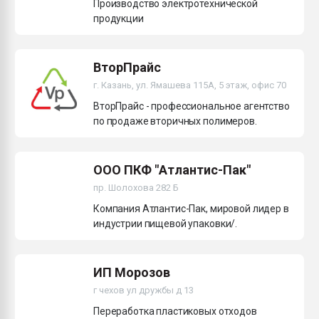
Производство электротехнической
продукции
ВторПрайс
г. Казань, ул. Ямашева 115А, 5 этаж, офис 70
ВторПрайс - профессиональное агентство
по продаже вторичных полимеров.
ООО ПКФ "Атлантис-Пак"
пр. Шолохова 282 Б
Компания Атлантис-Пак, мировой лидер в
индустрии пищевой упаковки/.
ИП Морозов
г чехов ул дружбы д 13
Переработка пластиковых отходов