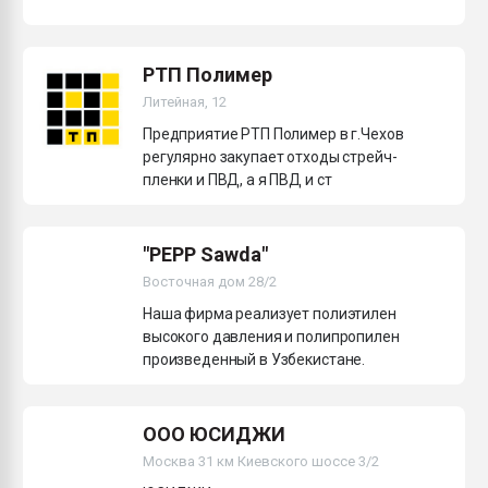
РТП Полимер
Литейная, 12
Предприятие РТП Полимер в г.Чехов
регулярно закупает отходы стрейч-
пленки и ПВД, а я ПВД и ст
"PEPP Sawda"
Восточная дом 28/2
Наша фирма реализует полиэтилен
высокого давления и полипропилен
произведенный в Узбекистане.
ООО ЮСИДЖИ
Москва 31 км Киевского шоссе 3/2