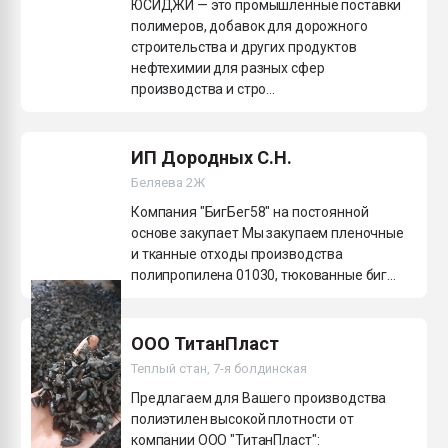
ЮСИДЖИ — это промышленные поставки
полимеров, добавок для дорожного
строительства и других продуктов
нефтехимии для разных сфер
производства и стро...
ИП Дородных С.Н.
Беляева 2Ж
Компания "БигБег58" на постоянной
основе закупает Мы закупаем пленочные
и тканные отходы производства
полипропилена 01030, тюкованные биг...
ООО ТитанПласт
Теплый стан, 7-я болдинская
Предлагаем для Вашего производства
полиэтилен высокой плотности от
компании ООО "ТитанПласт":