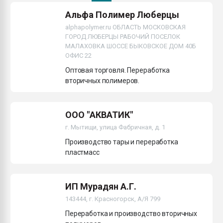
Всё, что касается выду
Альфа Полимер Люберцы
бутылок
alphapolymer.ru ОБЛАСТЬ МОСКОВСКАЯ
ГОРОД ЛЮБЕРЦЫ РАБОЧИЙ ПОСЕЛОК
ПЕРЕЙТИ НА 
МАЛАХОВКА ШОССЕ БЫКОВСКОЕ ДОМ 40Б
ОФИС 22
Оптовая торговля. Переработка
вторичных полимеров.
ООО "АКВАТИК"
г. Мытищи, улица Фабричная, д. 1
Производство тары и переработка
пластмасс
ИП Мурадян А.Г.
143444, г. Красногорск, А/Я 799
Переработка и производство вторичных