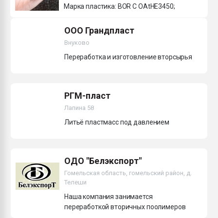
Марка пластика: BOR C OAtHE3450;
ООО Грандпласт
Внуково
Переработка и изготовление вторсырья
РГМ-пласт
Лапина 58
Литьё пластмасс под давлением
ОДО "Белэкспорт"
Гомельская область, гомельский район, д.
Телеши
Наша компания занимается
переработкой вторичных поолимеров