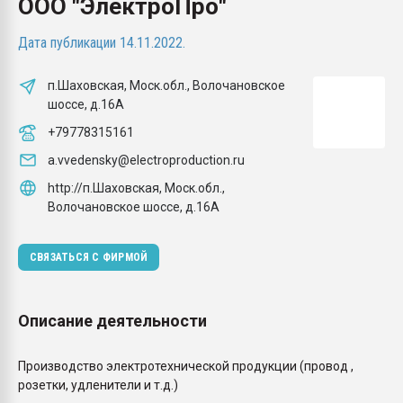
ООО "ЭлектроПро"
Armaloy PC/ABS-1IM че
Дата публикации 14.11.2022.
ПЕРЕЙТИ НА 
п.Шаховская, Моск.обл., Волочановское
шоссе, д.16А
+79778315161
a.vvedensky@electroproduction.ru
http://п.Шаховская, Моск.обл.,
Волочановское шоссе, д.16А
СВЯЗАТЬСЯ С ФИРМОЙ
Описание деятельности
Производство электротехнической продукции (провод ,
розетки, удленители и т.д.)