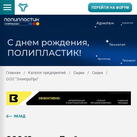
ПЕРЕЙТИ НА ФОРУМ
Помощь в подборе мат
Вакуум-формовочные 
ближайшее подмосковье
Подмосковье, Москва
28.07.2026 Автоматиза
первый план в перераб
Главная
Каталог предприятий
Сырье
Сырье
пластмасс
ООО "ЭлектроПро"
28.07.2026 "Техноникол
ситуацией на строител
Всё, что касается выду
бутылок
Материал поверхности 
НАЗАД
вакуумного формовани
Продам отходы Компо
поликарбоната и АБС-п