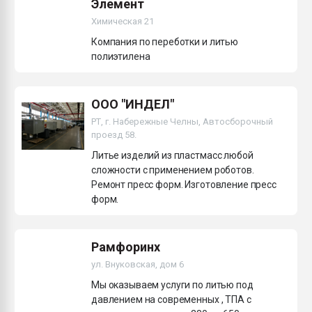
Элемент
Химическая 21
Компания по переботки и литью
полиэтилена
ООО "ИНДЕЛ"
РТ, г. Набережные Челны, Автосборочный
проезд 58.
Литье изделий из пластмасс любой
сложности с применением роботов.
Ремонт пресс форм. Изготовление пресс
форм.
Рамфоринх
ул. Внуковская, дом 6
Мы оказываем услуги по литью под
давлением на современных , ТПА с