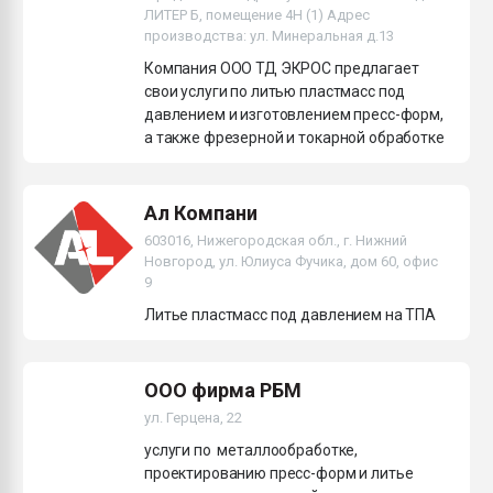
ЛИТЕР Б, помещение 4Н (1) Адрес
Всё, что касается выду
производства: ул. Минеральная д.13
бутылок
Компания ООО ТД ЭКРОС предлагает
свои услуги по литью пластмасс под
ПЕРЕЙТИ НА 
давлением и изготовлением пресс-форм,
а также фрезерной и токарной обработке
Ал Компани
603016, Нижегородская обл., г. Нижний
Новгород, ул. Юлиуса Фучика, дом 60, офис
9
Литье пластмасс под давлением на ТПА
ООО фирма РБМ
ул. Герцена, 22
услуги по металлообработке,
проектированию пресс-форм и литье