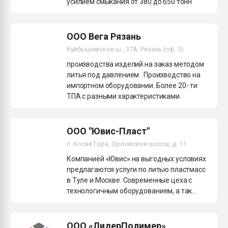
усилием смыкания от 380 до 650 тонн
ООО Вега Рязань
Куйбышевское ш., 37А, Рязань (оф. 5)
производства изделий на заказ методом
литья под давлением . Производство на
импортном оборудовании. Более 20- ти
ТПА с разными характеристиками.
ООО "Ювис-Пласт"
п. Косая Гора, Орловское шоссе, д. 11
Компанией «Ювис» на выгодных условиях
предлагаются услуги по литью пластмасс
в Туле и Москве. Современные цеха с
технологичным оборудованием, а так...
ООО «ЛидерПолимер»