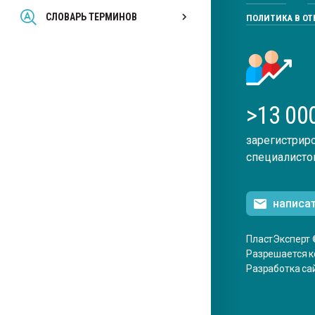
Всё, что касается выду
СЛОВАРЬ ТЕРМИНОВ
ПОЛИТИКА В О
бутылок
ПЕРЕЙТИ НА 
>13 00
зарегистрир
специалисто
написа
ПластЭксперт 
Разрешается к
Разработка са