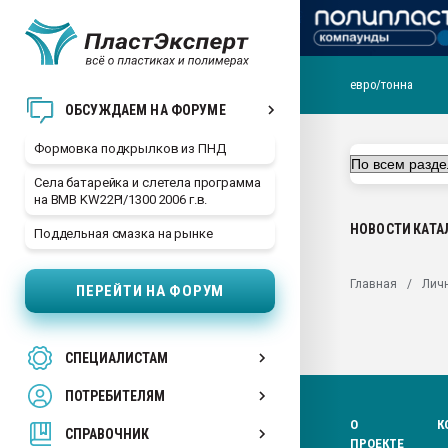
евро/тонна
Продажа готового бизн
ОБСУЖДАЕМ НА ФОРУМЕ
производство SPC лам
цикла
Формовка подкрылков из ПНД
29.07.2026 ФРП помог 
Села батарейка и слетела программа
заводу пластмасс" зах
на BMB KW22PI/1300 2006 г.в.
ППЭ
НОВОСТИ
КАТА
Поддельная смазка на рынке
Помощь в подборе мат
Вакуум-формовочные 
Главная
Лич
ПЕРЕЙТИ НА ФОРУМ
ближайшее подмосковье
Подмосковье, Москва
28.07.2026 Автоматиза
СПЕЦИАЛИСТАМ
первый план в перераб
пластмасс
ПОТРЕБИТЕЛЯМ
28.07.2026 "Техноникол
О
К
ситуацией на строител
СПРАВОЧНИК
ПРОЕКТЕ