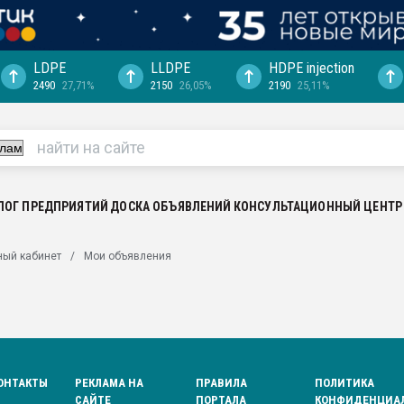
LDPE
LLDPE
HDPE injection
2490
27,71%
2150
26,05%
2190
25,11%
еса -
ината полного
"Ижевскому
ватить рынок
ЛОГ ПРЕДПРИЯТИЙ
ДОСКА ОБЪЯВЛЕНИЙ
КОНСУЛЬТАЦИОННЫЙ ЦЕНТР
ериала
машины:
ный кабинет
Мои объявления
, с.-в.
ция выходит на
отке
ь" довольна
ОНТАКТЫ
РЕКЛАМА НА
ПРАВИЛА
ПОЛИТИКА
ьном рынке
САЙТЕ
ПОРТАЛА
КОНФИДЕНЦИА