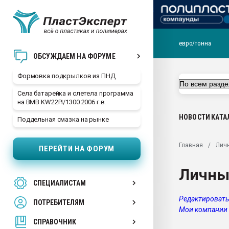
евро/тонна
Продажа готового бизн
ОБСУЖДАЕМ НА ФОРУМЕ
производство SPC лам
цикла
Формовка подкрылков из ПНД
29.07.2026 ФРП помог 
Села батарейка и слетела программа
заводу пластмасс" зах
на BMB KW22PI/1300 2006 г.в.
ППЭ
НОВОСТИ
КАТА
Поддельная смазка на рынке
Помощь в подборе мат
Вакуум-формовочные 
Главная
Лич
ПЕРЕЙТИ НА ФОРУМ
ближайшее подмосковье
Подмосковье, Москва
Личны
28.07.2026 Автоматиза
СПЕЦИАЛИСТАМ
первый план в перераб
пластмасс
Редактировать
ПОТРЕБИТЕЛЯМ
Мои компании
28.07.2026 "Техноникол
ситуацией на строител
СПРАВОЧНИК