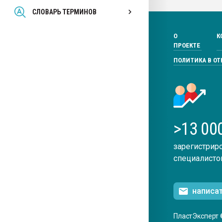
Всё, что касается выду
СЛОВАРЬ ТЕРМИНОВ
бутылок
О
К
ПЕРЕЙТИ НА 
ПРОЕКТЕ
ПОЛИТИКА В О
>13 00
зарегистрир
специалисто
написа
ПластЭксперт 