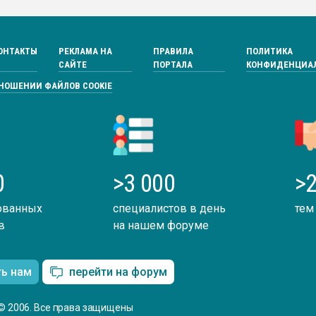
ва ПЭТ
ОНТАКТЫ
РЕКЛАМА НА
ПРАВИЛА
ПОЛИТИКА
ФОРУМ
САЙТЕ
ПОРТАЛА
КОНФИДЕНЦИА
ТНОШЕНИИ ФАЙЛОВ COOKIE
0
>3 000
>2
ованных
специалистов в день
тем
в
на нашем форуме
ть нам
перейти на форум
© 2006. Все права защищены