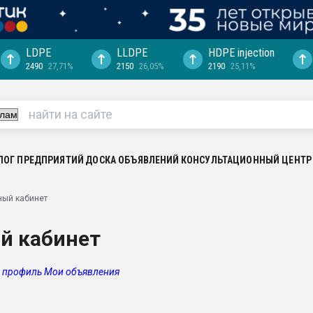
LDPE
LLDPE
HDPE injection
2490
27,71%
2150
26,05%
2190
25,11%
еса -
ината полного
"Ижевскому
ватить рынок
ЛОГ ПРЕДПРИЯТИЙ
ДОСКА ОБЪЯВЛЕНИЙ
КОНСУЛЬТАЦИОННЫЙ ЦЕНТР
ериала
машины:
ный кабинет
, с.-в.
й кабинет
ция выходит на
отке
 профиль
Мои объявления
ь" довольна
ьном рынке