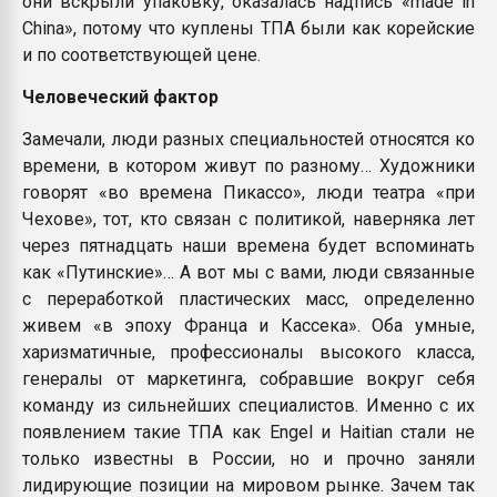
они вскрыли упаковку, оказалась надпись «made in
China», потому что куплены ТПА были как корейские
и по соответствующей цене.
Человеческий фактор
Замечали, люди разных специальностей относятся ко
времени, в котором живут по разному… Художники
говорят «во времена Пикассо», люди театра «при
Чехове», тот, кто связан с политикой, наверняка лет
через пятнадцать наши времена будет вспоминать
как «Путинские»… А вот мы с вами, люди связанные
с переработкой пластических масс, определенно
живем «в эпоху Франца и Кассека». Оба умные,
харизматичные, профессионалы высокого класса,
генералы от маркетинга, собравшие вокруг себя
команду из сильнейших специалистов. Именно с их
появлением такие ТПА как Engel и Haitian стали не
только известны в России, но и прочно заняли
лидирующие позиции на мировом рынке. Зачем так