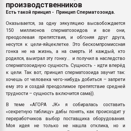
производственников
Всё, что касается выду
бутылок
Есть такой принцип - Принцип Сперматозоида.
Оказывается, за одну эякуляцию высвобождается
ПЕРЕЙТИ НА 
150 миллионов сперматозоидов и все они,
преодолевая препятствия, и обгоняя друг друга,
несутся к цели-яйцеклетке. Это бескомпромиссная
гонка не на жизнь, а на смерть. И каждый, кто
родился, выиграл эту гонку… и получил в наследство
сперматозоидную сущность. Сущность - идти вперёд
к цели. Так вот, принцип сперматозоида звучит так:
хочешь от человека чего-нибудь добиться – запрети
ему это и создай преодолимое препятствие средней
трудности – сущность включится сама)).
В теме «АГОРА JK» я собиралась составить
«секретную таблицу» дабы понять, как происходит у
переработчиков выбор поставщика оборудования.
Моя идея не только не нашла отклика, но и