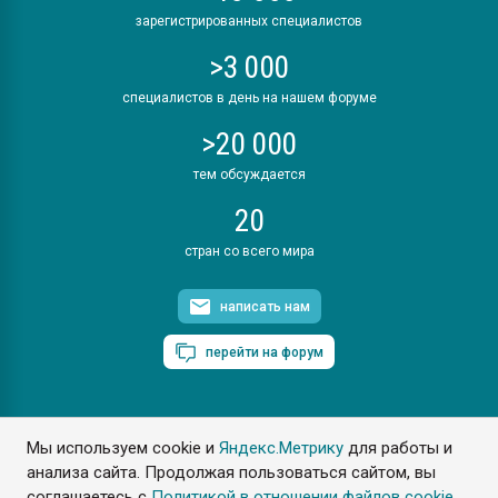
зарегистрированных специалистов
>3 000
специалистов в день на нашем форуме
>20 000
тем обсуждается
20
стран со всего мира
написать нам
перейти на форум
Мы используем cookie и
Яндекс.Метрику
для работы и
ПластЭксперт © 2006. Все права защищены
анализа сайта. Продолжая пользоваться сайтом, вы
Разрешается копирование материалов сайта с обязательной
ссылкой на www.e-plastic.ru
соглашаетесь с
Политикой в отношении файлов cookie
.