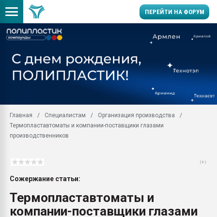
ПЕРЕЙТИ НА ФОРУМ
Продажа готового бизн
производство SPC лам
цикла
29.07.2026 ФРП помог 
заводу пластмасс" зах
ППЭ
Главная
Специалистам
Организация производства
Помощь в подборе мат
Термопластавтоматы и компании-поставщики глазами
Вакуум-формовочные 
производственников
ближайшее подмосковье
Подмосковье, Москва
( 0 )
28.07.2026 Автоматиза
первый план в перераб
Сожержание статьи:
пластмасс
Термопластавтоматы и
28.07.2026 "Техноникол
компании-поставщики глазами
ситуацией на строител