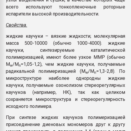
всего используют тонкопленочные роторные
испарители высокой производительности.
Свойства.
жидкие каучуки – вязкие жидкости; молекулярная
масса 500-10000 (обычно 1000-4000). жидкие
каучуки, синтезируемые каталитической
полимеризацией, имеют более узкое ММР (обычно
M
/M
=1,05-1,2), чем жидкие каучуки, получаемые
w
n
радикальной полимеризацией (M
/M
=1,3-2,8). По
w
n
микроструктуре наиболее однородны жидкие
каучуки, получаемые озонолизом стереорегулярных
каучуков (например, НК), так как целиком
сохраняется микроструктура и стереорегулярность
исходного полимера.
При синтезе жидких каучуков полимеризацией
присоединение диеновых мономеров друг к другу