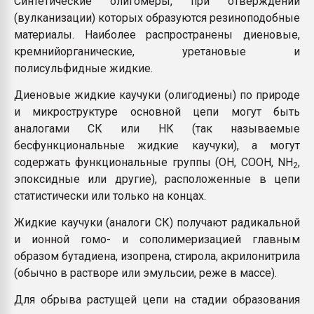
Синтетические олигомеры, при отверждении
Всё, что касается выду
(вулканизации) которых образуются резиноподобные
бутылок
материалы. Наиболее распространены диеновые,
кремнийорганические, уретановые и
ПЕРЕЙТИ НА 
полисульфидные жидкие.
Диеновые жидкие каучуки (олигодиены) по природе
и микроструктуре основной цепи могут быть
аналогами СК или НК (так называемые
бесфункциональные жидкие каучуки), а могут
содержать функциональные группы (ОН, СООН, NH
,
2
эпоксидные или другие), расположенные в цепи
статистически или только на концах.
Жидкие каучуки (аналоги СК) получают радикальной
и ионной гомо- и сополимеризацией главным
образом бутадиена, изопрена, стирола, акрилонитрила
(обычно в растворе или эмульсии, реже в массе).
Для обрыва растущей цепи на стадии образования