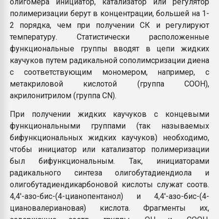
олигомера инициатор, катализатор или регулятор
полимеризации берут в концентрации, большей на 1-
2 порядка, чем при получении СК и регулируют
температуру. Статистически расположенные
функциональные группы вводят в цепи жидких
каучуков путем радикальной сополимсризации диена
с соответствующим мономером, например, с
метакриловой кислотой (группа СООН),
акрилонитрилом (группа CN).
При получении жидких каучуков с концевыми
функциональными группами (так называемых
бифункциональных жидких каучуков) необходимо,
чтобы инициатор или катализатор полимеризации
был бифункциональным. Так, инициаторами
радикального синтеза олигобутадиендиола и
олигобутадиендикарбоновой кислоты служат соотв.
4,4'-азо-бис-(4-цианопентанол) и 4,4'-азо-бис-(4-
циановалериановая) кислота. Фрагменты их,