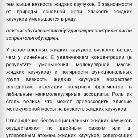
тем выше вязкость жидких каучуков. В зависимости
от природы основной цепи вязкость жидких
каучуков уменьшается в ряду:
олигоизобутилен>олигобутадиенакрилонитрил>олигои
зопрен>олигобутадиен.
У разветвленных жидких каучуков вязкость выше,
чем у линейных. С увеличением концентрации (в
результате уменьшения молекулярной массы
жидких каучуков) и полярности функциональных
групп вязкость жидких каучуков возрастает
вследствие агрегации полярных фрагментов в
лабильные межмолекулярные ассоциаты. Роль их
столь велика, что может превосходить влияние
молекулярной массы на вязкость жидких каучуков.
Отверждение бесфункциональных жидких каучуков
осуществляют по двойным связям или a-
углеродным атомам, жидких каучуков, содержащих