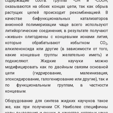
содержащие соотв. группы -ОН и -СООН,
оказываются на обоих концах цепи, так как обрыв
растущих цепей происходит рекомбинацией. В
качестве бифункциональных катализаторов
анионной полимеризации чаще всего используют
литийоргические соединения; в результате получают
«живые» олигодиены с концевыми ионами лития,
которые обрабатывают избытком СО
,
2
алкиленоксида или другие (в зависимости от того,
какие концевые группы желательно иметь) и
подкисляют. Жидкие каучуки можно
модифицировать как по двойным связям основной
цепи (гидрирование, малеинизация,
эпоксидирование, галогенирование или другие), так и
по функциональным группам, в частности
концевым.
Оборудование для синтеза жидких каучуков такое
же, как при получении СК. Наиболее специфичны
узлы выделения и сушки, в качестве которых чаще