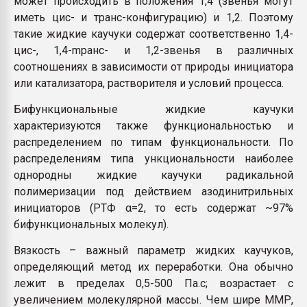
может происходить в положения 1,4 (звенья могут
иметь цис- и транс-конфигурацию) и 1,2. Поэтому
такие жидкие каучуки содержат соответственно 1,4-
цис-, 1,4-mpaнc- и 1,2-звенья в различных
соотношениях в зависимости от природы инициатора
или катализатора, растворителя и условий процесса.
Бифункциональные жидкие каучуки
характеризуются также функциональностью и
распределением по типам функциональности. По
распределениям типа ункциональности наиболее
однородны жидкие каучуки радикальной
полимеризации под действием азодинитрильных
инициаторов (РТФ α=2, то есть содержат ~97%
бифункциональных молекул).
Вязкость – важный параметр жидких каучуков,
определяющий метод их переработки. Она обычно
лежит в пределах 0,5-500 Па.с; возрастает с
увеличением молекулярной массы. Чем шире ММР,