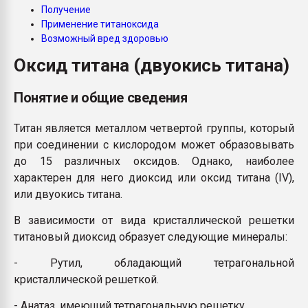
Получение
Всё, что касается выду
бутылок
Применение титаноксида
Возможный вред здоровью
Оксид титана (двуокись титана)
ПЕРЕЙТИ НА 
Понятие и общие сведения
Титан является металлом четвертой группы, который
при соединении с кислородом может образовывать
до 15 различных оксидов. Однако, наиболее
характерен для него диоксид или оксид титана (IV),
или двуокись титана.
В зависимости от вида кристаллической решетки
титановый диоксид образует следующие минералы:
- Рутил, обладающий тетрагональной
кристаллической решеткой.
- Анатаз, имеющий тетрагональную решетку.