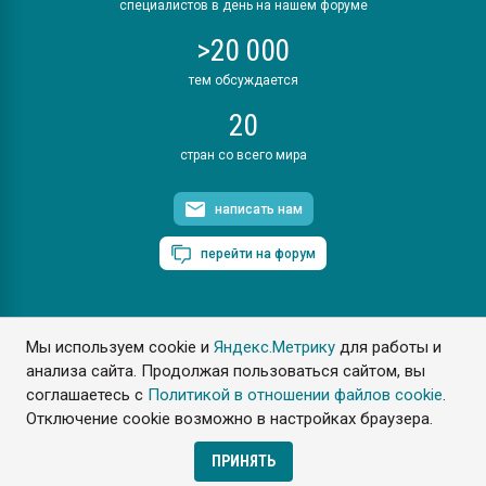
специалистов в день на нашем форуме
>20 000
тем обсуждается
20
стран со всего мира
написать нам
перейти на форум
Мы используем cookie и
Яндекс.Метрику
для работы и
ПластЭксперт © 2006. Все права защищены
анализа сайта. Продолжая пользоваться сайтом, вы
Разрешается копирование материалов сайта с обязательной
ссылкой на www.e-plastic.ru
соглашаетесь с
Политикой в отношении файлов cookie
.
Отключение cookie возможно в настройках браузера.
Разработка сайта
ПРИНЯТЬ