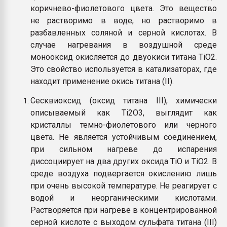
коричнево-фиолетового цвета. Это вещество
не растворимо в воде, но растворимо в
разбавленных соляной и серной кислотах. В
случае нагревания в воздушной среде
монооксид окисляется до двуокиси титана TiO2.
Это свойство используется в катализаторах, где
находит применение окись титана (II).
Сесквиоксид (оксид титана III), химически
описываемый как Ti2O3, выглядит как
кристаллы темно-фиолетового или черного
цвета. Не является устойчивым соединением,
при сильном нагреве до испарения
диссоциирует на два других оксида TiO и TiO2. В
среде воздуха подвергается окислению лишь
при очень высокой температуре. Не реагирует с
водой и неорганическими кислотами.
Растворяется при нагреве в концентрированной
серной кислоте с выходом сульфата титана (III)