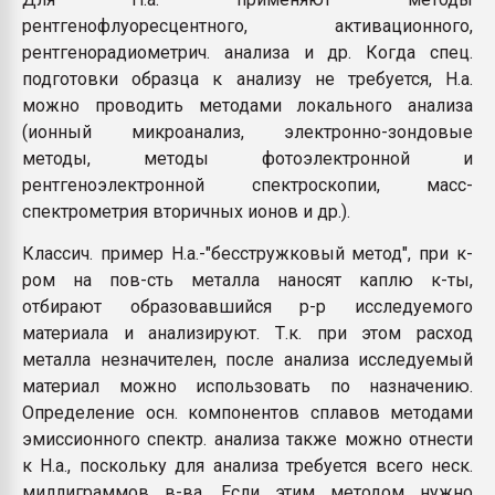
рентгенофлуоресцентного, активационного,
рентгенорадиометрич. анализа и др. Когда спец.
подготовки образца к анализу не требуется, Н.а.
можно проводить методами локального анализа
(ионный микроанализ, электронно-зондовые
методы, методы фотоэлектронной и
рентгеноэлектронной спектроскопии, масс-
спектрометрия вторичных ионов и др.).
Классич. пример Н.а.-"бесстружковый метод", при к-
ром на пов-сть металла наносят каплю к-ты,
отбирают образовавшийся р-р исследуемого
материала и анализируют. Т.к. при этом расход
металла незначителен, после анализа исследуемый
материал можно использовать по назначению.
Определение осн. компонентов сплавов методами
эмиссионного спектр. анализа также можно отнести
к Н.а., поскольку для анализа требуется всего неск.
миллиграммов в-ва. Если этим методом нужно