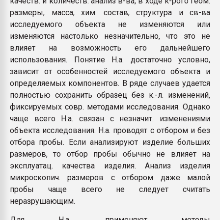
качеств. и количеств. анализ в-ва, в ходе к-рого геом.
Всё, что касается выду
размеры, масса, хим. состав, структура и св-ва
бутылок
исследуемого объекта не изменяются или
изменяются настолько незначительно, что это не
ПЕРЕЙТИ НА 
влияет на возможность его дальнейшего
использования. Понятие Н.а. достаточно условно,
зависит от особенностей исследуемого объекта и
определяемых компонентов. В ряде случаев удается
полностью сохранить образец без к.-л. изменений,
фиксируемых совр. методами исследования. Однако
чаще всего Н.а. связан с незначит. изменениями
объекта исследования. Н.а. проводят с отбором и без
отбора пробы. Если анализируют изделие больших
размеров, то отбор пробы обычно не влияет на
эксплуатац. качества изделия. Анализ изделия
микроскопич. размеров с отбором даже малой
пробы чаще всего не следует считать
неразрушающим.
Для Н.а. применяют методы