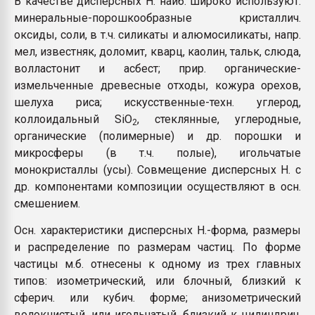
В качестве дисперсных Н. наиб. широко используют:
минеральные-порошкообразные кристаллич.
оксиды, соли, в т.ч. силикаты и алюмосиликаты, напр.
мел, известняк, доломит, кварц, каолин, тальк, слюда,
волластонит и асбест; прир. органические-
измельченные древесные отходы, кожура орехов,
шелуха риса; искусственные-техн. углерод,
коллоидальный SiO
, стеклянные, углеродные,
2
органические (полимерные) и др. порошки и
микросферы (в т.ч. полые), игольчатые
монокристаллы (усы). Совмещение дисперсных Н. с
др. компонентами композиции осуществляют в осн.
смешением.
Осн. характеристики дисперсных Н.-форма, размеры
и распределение по размерам частиц. По форме
частицы м.б. отнесены к одному из трех главных
типов: изометрический, или блочный, близкий к
сферич. или кубич. форме; анизометрический
волокнистый, или игольчатый, близкий к цилиндрич.