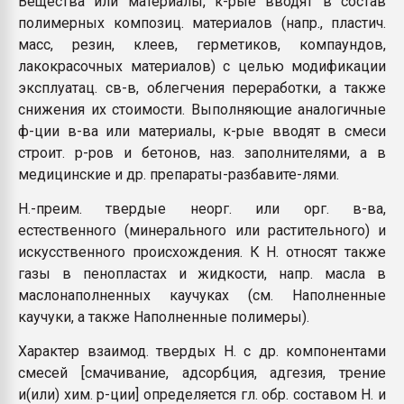
Вещества или материалы, к-рые вводят в состав
покупка, обмен
полимерных композиц. материалов (напр., пластич.
масс, резин, клеев, герметиков, компаундов,
лакокрасочных материалов) с целью модификации
ПЕРЕЙТИ НА 
эксплуатац. св-в, облегчения переработки, а также
снижения их стоимости. Выполняющие аналогичные
ф-ции в-ва или материалы, к-рые вводят в смеси
строит. р-ров и бетонов, наз. заполнителями, а в
медицинские и др. препараты-разбавите-лями.
Н.-преим. твердые неорг. или орг. в-ва,
естественного (минерального или растительного) и
искусственного происхождения. К Н. относят также
газы в пенопластах и жидкости, напр. масла в
маслонаполненных каучуках (см. Наполненные
каучуки, а также Наполненные полимеры).
Характер взаимод. твердых Н. с др. компонентами
смесей [смачивание, адсорбция, адгезия, трение
и(или) хим. р-ции] определяется гл. обр. составом Н. и