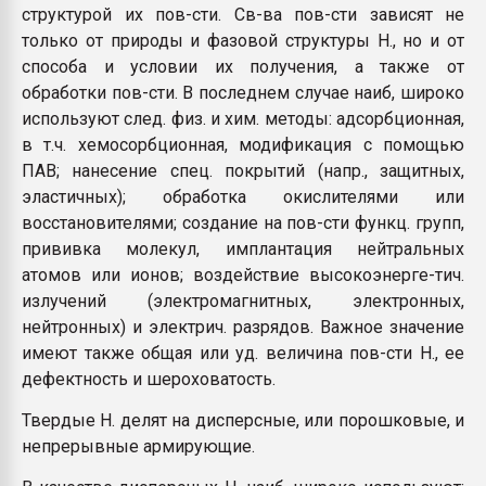
структурой их пов-сти. Св-ва пов-сти зависят не
только от природы и фазовой структуры Н., но и от
способа и условии их получения, а также от
обработки пов-сти. В последнем случае наиб, широко
используют след. физ. и хим. методы: адсорбционная,
в т.ч. хемосорбционная, модификация с помощью
ПАВ; нанесение спец. покрытий (напр., защитных,
эластичных); обработка окислителями или
восстановителями; создание на пов-сти функц. групп,
прививка молекул, имплантация нейтральных
атомов или ионов; воздействие высокоэнерге-тич.
излучений (электромагнитных, электронных,
нейтронных) и электрич. разрядов. Важное значение
имеют также общая или уд. величина пов-сти Н., ее
дефектность и шероховатость.
Твердые Н. делят на дисперсные, или порошковые, и
непрерывные армирующие.