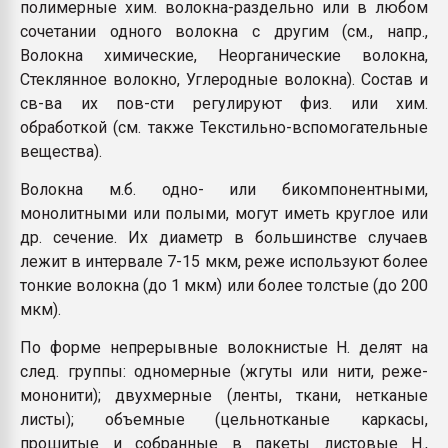
полимерные хим. волокна-раздельно или в любом
сочетании одного волокна с другим (см., напр.,
Волокна химические, Неорганические волокна,
Стеклянное волокно, Углеродные волокна). Состав и
св-ва их пов-сти регулируют физ. или хим.
обработкой (см. также Текстильно-вспомогательные
вещества).
Волокна м.б. одно- или бикомпонентными,
монолитными или полыми, могут иметь круглое или
др. сечение. Их диаметр в большинстве случаев
лежит в интервале 7-15 мкм, реже используют более
тонкие волокна (до 1 мкм) или более толстые (до 200
мкм).
По форме непрерывные волокнистые Н. делят на
след. группы: одномерные (жгуты или нити, реже-
мононити); двухмерные (ленты, ткани, нетканые
листы); объемные (цельнотканые каркасы,
прошитые и собранные в пакеты листовые Н.,