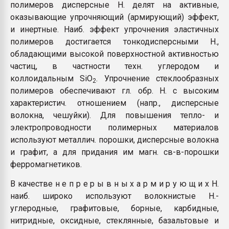
полимеров дисперсные Н. делят на активные,
оказывающие упрочняющий (армирующий) эффект,
и инертные. Наиб. эффект упрочнения эластичных
полимеров достигается тонкодисперсными Н.,
обладающими высокой поверхностной активностью
частиц, в частности техн. углеродом и
коллоидальным SiO
. Упрочнение стеклообразных
2
полимеров обеспечивают гл. обр. Н. с высоким
характеристич. отношением (напр., дисперсные
волокна, чешуйки). Для повышения тепло- и
электропроводности полимерных материалов
используют металлич. порошки, дисперсные волокна
и графит, а для придания им магн. св-в-порошки
ферромагнетиков.
В качестве н е п р е р ы в н ы х а р м и р у ю щ и х Н.
наиб. широко используют волокнистые Н.-
углеродные, графитовые, борные, карбидные,
нитридные, оксидные, стеклянные, базальтовые и