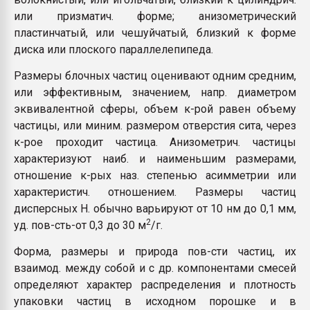
или призматич. форме; анизометрический
пластинчатый, или чешуйчатый, близкий к форме
диска или плоского параллелепипеда.
Размеры блочных частиц оценивают одним средним,
или эффективным, значением, напр. диаметром
эквивалентной сферы, объем к-рой равен объему
частицы, или миним. размером отверстия сита, через
к-рое проходит частица. Анизометрич. частицы
характеризуют наиб. и наименьшим размерами,
отношение к-рых наз. степенью асимметрии или
характеристич. отношением. Размеры частиц
дисперсных Н. обычно варьируют от 10 нм до 0,1 мм,
2
уд. пов-сть-от 0,3 до 30 м
/г.
Форма, размеры и природа пов-сти частиц, их
взаимод. между собой и с др. компонентами смесей
определяют характер распределения и плотность
упаковки частиц в исходном порошке и в