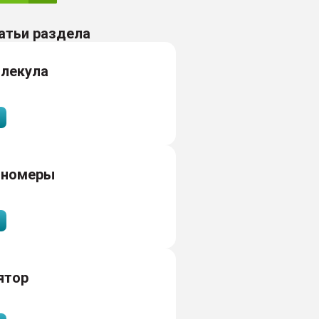
атьи раздела
лекула
ономеры
ятор