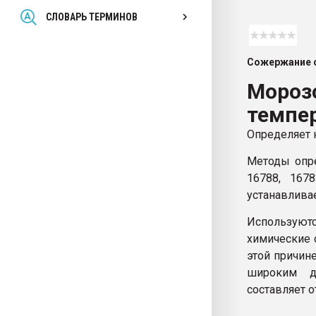
Всё, что касается выду
СЛОВАРЬ ТЕРМИНОВ
бутылок
Сожержание с
ПЕРЕЙТИ НА 
Морозо
темпер
Определяет 
Методы опре
16788, 167
устанавлива
Используютс
химические 
этой причин
широким д
составляет от