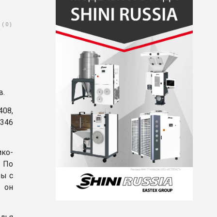
( 0 )
в.
408,
346
ико-
. По
лы с
 он