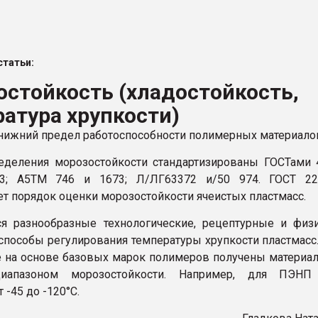
ва ПЭТ
татьи:
ФОРУМ
стойкость (хладостойкость,
атура хрупкости)
нижний предел работоспособности полимерных материало
деления морозостойкости стандартизированы ГОСТами 
83; А5ТМ 746 и 1673; Л/ЛГ63372 и/50 974. ГОСТ 22
ет порядок оценки морозостойкости ячеистых пластмасс.
я разнообразные технологические, рецептурные и физ
способы регулирования температуры хрупкости пластмасс
е на основе базовых марок полимеров получены материа
иапазоном морозостойкости. Например, для ПЭНП
 -45 до -120°С.