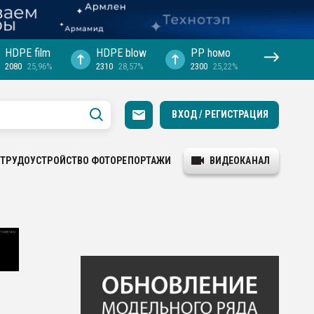
HDPE film
HDPE blow
PP hомо
2080
25,96%
2310
28,57%
2300
25,22%
ВХОД / РЕГИСТРАЦИЯ
ТРУДОУСТРОЙСТВО
ФОТОРЕПОРТАЖИ
ВИДЕОКАНАЛ