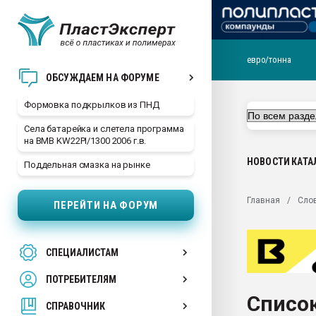
евро/тонна
Продажа готового бизн
ОБСУЖДАЕМ НА ФОРУМЕ
производство SPC лам
цикла
Формовка подкрылков из ПНД
29.07.2026 ФРП помог 
Села батарейка и слетела программа
заводу пластмасс" зах
на BMB KW22PI/1300 2006 г.в.
ППЭ
НОВОСТИ
КАТА
Поддельная смазка на рынке
Помощь в подборе мат
Вакуум-формовочные 
Главная
Сло
ПЕРЕЙТИ НА ФОРУМ
ближайшее подмосковье
Подмосковье, Москва
28.07.2026 Автоматиза
СПЕЦИАЛИСТАМ
первый план в перераб
пластмасс
ПОТРЕБИТЕЛЯМ
28.07.2026 "Техноникол
Список
ситуацией на строител
СПРАВОЧНИК