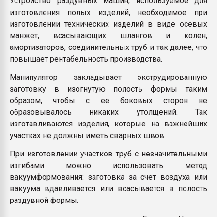
Устройство раздувных машин, используемое для
Всё, что касается выду
изготовления полых изделий, необходимое при
бутылок
изготовлении технических изделий в виде осевых
манжет, всасывающих шлангов и колен,
ПЕРЕЙТИ НА 
амортизаторов, соединительных труб и так далее, что
повышает рентабельность производства.
Манипулятор закладывает экструдированную
заготовку в изогнутую полость формы таким
образом, чтобы с ее боковых сторон не
образовывалось никаких утолщений. Так
изготавливаются изделия, которые на важнейших
участках не должны иметь сварных швов.
При изготовлении участков труб с незначительными
изгибами можно использовать метод
вакуумформования: заготовка за счет воздуха или
вакуума вдавливается или всасывается в полость
раздувной формы.