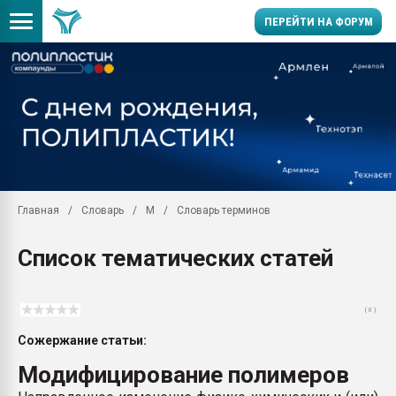
ПЕРЕЙТИ НА ФОРУМ
Помощь в подборе мат
Вакуум-формовочные 
ближайшее подмосковье
Подмосковье, Москва
28.07.2026 Автоматиза
первый план в перераб
Главная
Словарь
М
Словарь терминов
пластмасс
28.07.2026 "Техноникол
Список тематических статей
ситуацией на строител
Всё, что касается выду
бутылок
( 0 )
Материал поверхности 
Сожержание статьи:
вакуумного формовани
Модифицирование полимеров
Продам отходы Компо
поликарбоната и АБС-п