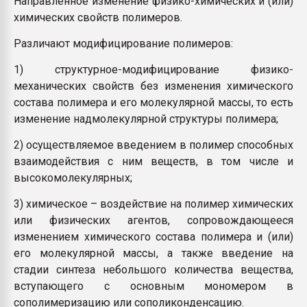
Направленное изменение физико-химических и (или)
Armaloy PC/ABS-1IM че
химических свойств полимеров.
Различают модифицирование полимеров:
ПЕРЕЙТИ НА 
1) структурное-модифицирование физико-
механических свойств без изменения химического
состава полимера и его молекулярной массы, то есть
изменение надмолекулярной структуры полимера;
2) осуществляемое введением в полимер способных
взаимодействия с ним веществ, в том числе и
высокомолекулярных;
3) химическое – воздействие на полимер химических
или физических агентов, сопровождающееся
изменением химического состава полимера и (или)
его молекулярной массы, а также введение на
стадии синтеза небольшого количества вещества,
вступающего с основным мономером в
сополимеризацию или сополиконденсацию.