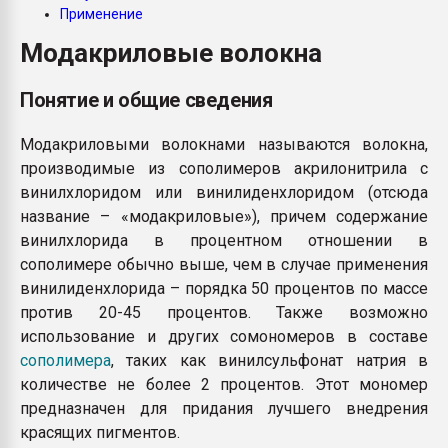
Применение
Всё, что касается выду
бутылок
Модакриловые волокна
ПЕРЕЙТИ НА 
Понятие и общие сведения
Модакриловыми волокнами называются волокна,
производимые из сополимеров акрилонитрила с
винилхлоридом или винилиденхлоридом (отсюда
название – «модакриловые»), причем содержание
винилхлорида в процентном отношении в
сополимере обычно выше, чем в случае применения
винилиденхлорида – порядка 50 процентов по массе
против 20-45 процентов. Также возможно
использование и других сомономеров в составе
сополимера
, таких как винилсульфонат натрия в
количестве не более 2 процентов. Этот мономер
предназначен для придания лучшего внедрения
красящих пигментов.