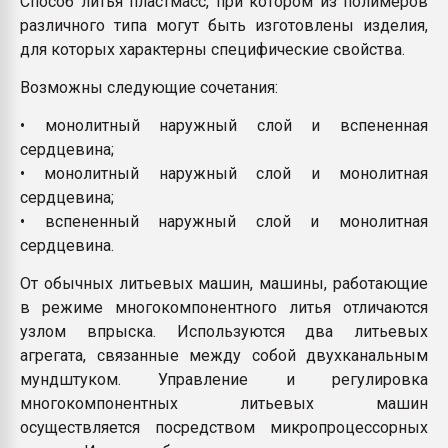
Способ литья пластмасс, при котором из полимеров
Armaloy PC/ABS-1IM че
различного типа могут быть изготовлены изделия,
для которых характерны специфические свойства.
ПЕРЕЙТИ НА 
Возможны следующие сочетания:
• монолитный наружный слой и вспененная
сердцевина;
• монолитный наружный слой и монолитная
сердцевина;
• вспененный наружный слой и монолитная
сердцевина.
От обычных литьевых машин, машины, работающие
в режиме многокомпонентного литья отличаются
узлом впрыска. Используются два литьевых
агрегата, связанные между собой двухканальным
мундштуком. Управление и регулировка
многокомпонентных литьевых машин
осуществляется посредством микропроцессорных