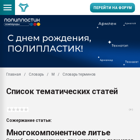
ПЕРЕЙТИ НА ФОРУМ
Помощь в подборе мат
Вакуум-формовочные 
ближайшее подмосковье
Подмосковье, Москва
28.07.2026 Автоматиза
первый план в перераб
Главная
Словарь
М
Словарь терминов
пластмасс
28.07.2026 "Техноникол
Список тематических статей
ситуацией на строител
Всё, что касается выду
бутылок
( 0 )
Материал поверхности 
Сожержание статьи:
вакуумного формовани
Многокомпонентное литье
Продам отходы Компо
поликарбоната и АБС-п