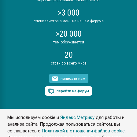
>3 000
специалистов в день на нашем форуме
>20 000
тем обсуждается
20
стран со всего мира
написать нам
перейти на форум
Мы используем cookie и
Яндекс.Метрику
для работы и
ПластЭксперт © 2006. Все права защищены
анализа сайта. Продолжая пользоваться сайтом, вы
Разрешается копирование материалов сайта с обязательной
ссылкой на www.e-plastic.ru
соглашаетесь с
Политикой в отношении файлов cookie
.