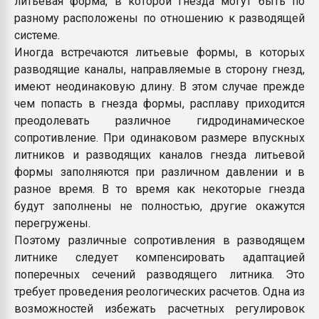
литьевая форма, в которой гнезда могут быть по
Всё, что касается выду
разному расположены по отношению к разводящей
бутылок
системе
.
Иногда встречаются литьевые формы, в которых
ПЕРЕЙТИ НА 
разводящие каналы, направляемые в сторону гнезд,
имеют неодинаковую длину. В этом случае прежде
чем попасть в гнезда формы, расплаву приходится
преодолевать различное гидродинамическое
сопротивление. При одинаковом размере впускных
литников и разводящих каналов гнезда литьевой
формы заполняются при различном давлении и в
разное время. В то время как некоторые гнезда
будут заполнены не полностью, другие окажутся
перегружены.
Поэтому различные сопротивления в разводящем
литнике следует компенсировать адаптацией
поперечных сечений разводящего литника. Это
требует проведения реологических расчетов. Одна из
возможностей избежать расчетных регулировок