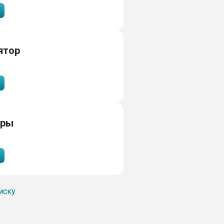
ятор
тры
иску