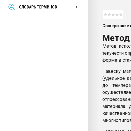
Всё, что касается выду
СЛОВАРЬ ТЕРМИНОВ
бутылок
Сожержание с
ПЕРЕЙТИ НА 
Метод
Метод испол
текучести о
форме в ста
Навеску мат
(удельное д
до темпера
осуществляе
отпрессован
материала 
качественно
многих типов