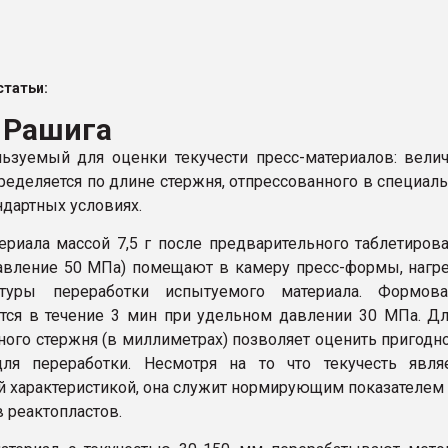
ва ПЭТ
татьи:
ФОРУМ
 Рашига
ьзуемый для оценки текучести пресс-материалов: вели
пределяется по длине стержня, отпрессованного в специал
ндартных условиях.
ериала массой 7,5 г после предварительного таблетиров
авление 50 МПа) помещают в камеру пресс-формы, нагр
туры переработки испытуемого материала. Формова
тся в течение 3 мин при удельном давлении 30 МПа. Д
ного стержня (в миллиметрах) позволяет оценить пригодн
для переработки. Несмотря на то что текучесть явля
й характеристикой, она служит нормирующим показателем
 реактопластов.