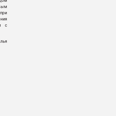
одом
евым
 при
ния
и с
алья