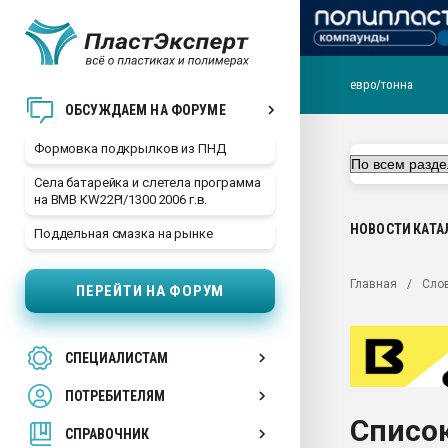
евро/тонна
Продажа готового бизн
ОБСУЖДАЕМ НА ФОРУМЕ
производство SPC лам
цикла
Формовка подкрылков из ПНД
29.07.2026 ФРП помог 
Села батарейка и слетела программа
заводу пластмасс" зах
на BMB KW22PI/1300 2006 г.в.
ППЭ
НОВОСТИ
КАТА
Поддельная смазка на рынке
Помощь в подборе мат
Вакуум-формовочные 
Главная
Сло
ПЕРЕЙТИ НА ФОРУМ
ближайшее подмосковье
Подмосковье, Москва
28.07.2026 Автоматиза
СПЕЦИАЛИСТАМ
первый план в перераб
пластмасс
ПОТРЕБИТЕЛЯМ
28.07.2026 "Техноникол
Список
ситуацией на строител
СПРАВОЧНИК