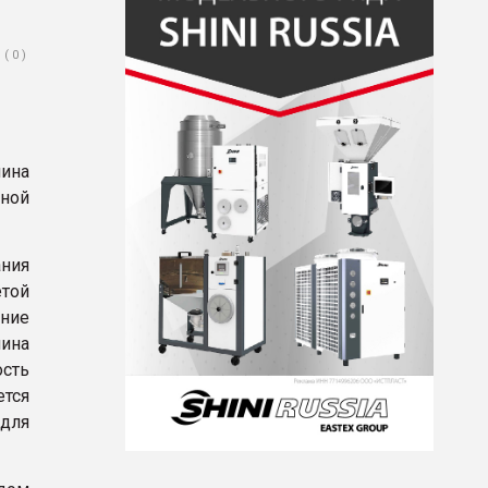
( 0 )
чина
ьной
ания
етой
ние
лина
ость
ется
 для