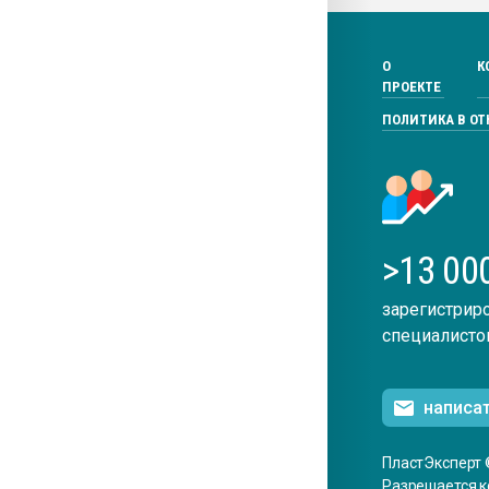
О
К
ПРОЕКТЕ
ПОЛИТИКА В О
>13 00
зарегистрир
специалисто
написа
ПластЭксперт 
Разрешается к