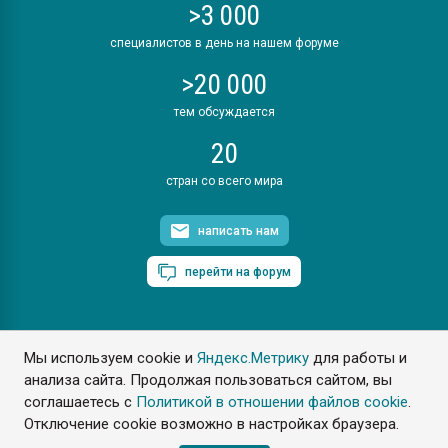
>3 000
специалистов в день на нашем форуме
>20 000
тем обсуждается
20
стран со всего мира
написать нам
перейти на форум
Мы используем cookie и
Яндекс.Метрику
для работы и
ПластЭксперт © 2006. Все права защищены
анализа сайта. Продолжая пользоваться сайтом, вы
Разрешается копирование материалов сайта с обязательной
ссылкой на www.e-plastic.ru
соглашаетесь с
Политикой в отношении файлов cookie
.
Отключение cookie возможно в настройках браузера.
Разработка сайта