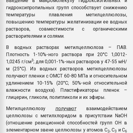
Введение в макромолекулу гидроксиэтильных и
гидроксипропильных групп способствует снижению
температуры плавления метилцеллюлозы,
повышению температуры желатинизации ее водных
растворов, совместимости с органическими
растворителями и солями.
В водных растворах метилцеллюлоза – ПАВ.
Плотность 1-10%-ного раствора при 20°С 1,0012-
3
1,0245 г/см
; для 0,001-1%-ных растворов у 47-55 мН/
м (25°С). Из водных растворов метилцеллюлозы
получают пленки с OMCT 60-80 МПа и относительном
удлинением 10-15% (20°С; 50%-ной относительной
влажности воздуха). Пластификаторы пленок –
глицерин, гликоли, политликоли и их эфиры.
Метилцеллюлозу
получают
взаимодействием
целлюлозы с метилхлоридом в присутствии NaOH
(отношение реакционной способностей групп ОН в
элементарном звене целлюлозы у атомов С
, С
и С
2
3
6