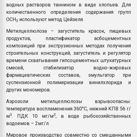
водных растворов таннином в виде хлопьев. Для
количественного определения содержания групп
ОСН
используют метод Цейзеля.
3
Метилцеллюлоза – загуститель красок, пищевых
продуктов, пластификатор асбоцементных
композиций при экструзионных методах получения
строительных конструкций, загуститель и регулятор
времени схватывания гипсоцементных штукатурных
смесей, стабилизатор водно-жировых
фармацевтических составов, эмульгатор при
суспензионной полимеризации винилхлорида и
других мономеров.
Аэрозоли метилцеллюлозы взрывоопасны:
температура воспламенения 360°С, нижний КПВ 56 г/
3
3
м
. ПДК 10 мг/м
, в воде рыбохозяйственных
водоемов – 2мг/л.
Мировое производство совместно со смешанными