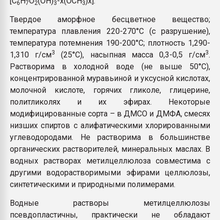
[С
Н
О
(ОН)
-x(ОСН
)x].
6
7
2
3
3
Всё, что касается выду
бутылок
Твердое аморфное бесцветное вещество;
температура плавления 220-270°С (с разрушение),
температура потемнения 190-200°С; плотность 1,290-
ПЕРЕЙТИ НА 
3
3
1,310 г/см
(25°С), насыпная масса 0,3-0,5 г/см
.
Растворима в холодной воде (не выше 50°С),
концентрированной муравьиной и уксусной кислотах,
молочной кислоте, горячих гликоле, глицерине,
политликолях и их эфирах. Некоторые
модифицированные сорта – в ДМСО и ДМФА, смесях
низших спиртов с алифатическими хлорированными
углеводородами. Не растворима в большинстве
органических растворителей, минеральных маслах. В
водных растворах метилцеллюлоза совместима с
другими водорастворимыми эфирами целлюлозы,
синтетическими и природными полимерами.
Водные растворы метилцеллюлозы
псевдопластичны, практически не обладают