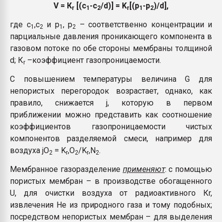
V = К
[(c
-c
/d)] = K
[(p
-p
)/d],
r
1
2
r
1
2
где с
,с
и p
, p
– соответственно концентрации и
1
2
1
2
парциальные давления проникающего компонента в
газовом потоке по обе стороны мембраны толщиной
d; К
–коэффициент газопроницаемости.
r
С повышением температуры величина G для
непористых перегородок возрастает, однако, как
правило, снижается j, которую в первом
приближении можно представить как соотношение
коэффициентов газопроницаемости чистых
компонентов разделяемой смеси, например для
воздуха jO
= K
,O
/K
,N
.
2
r
2
r
2
Мембранное газоразделение
применяют
: с помощью
пористых мембран – в производстве обогащенного
U, для очистки воздуха от радиоактивного Кr,
извлечения Не из природного газа и тому подобных;
посредством непористых мембран – для выделения