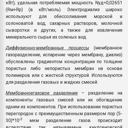
кВт); удельная потребляемая мощность Nyд=0,02651
(Rм+Rр) (в кВт/моль). Электродиализ широко
используют для обессоливания морской и
солоноватой вод, сахарных растворов, молочной
сыворотки и других, а также для извлечения
минерального сырья из соленых вод.
Диффузионно-мембранные процессы
(мембранное
газоразделение, испарение через мембрану, диализ)
обусловлены градиентом концентрации по толщине
пористых либо непористых мембран на основе
полимеров или с жесткой структурой. Используются
для разделения газовых и жидких смесей.
Мембранноегазовое разделение
– разделение на
компоненты газовых смесей или их обогащение
одним из компонентов. При использовании пористых
перегородок с преимущественным размером пор (5-
-3
30)*10
мкм разделение газов происходит
вследствие так называемые кнудсеновской