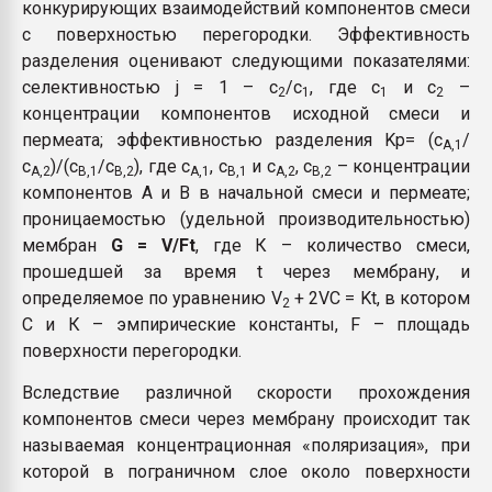
конкурирующих взаимодействий компонентов смеси
с поверхностью перегородки. Эффективность
разделения оценивают следующими показателями:
селективностью j = 1 – c
/c
, где с
и с
–
2
1
1
2
концентрации компонентов исходной смеси и
пермеата; эффективностью разделения Kp= (с
/
А,1
с
)/(с
/с
), где с
, с
и с
, с
– концентрации
А,2
В,1
В,2
А,1
В,1
A,2
В,2
компонентов А и В в начальной смеси и пермеате;
проницаемостью (удельной производительностью)
мембран
G = V/Ft
, где К – количество смеси,
прошедшей за время t через мембрану, и
определяемое по уравнению V
+ 2VC = Kt, в котором
2
С и К – эмпирические константы, F – площадь
поверхности перегородки.
Вследствие различной скорости прохождения
компонентов смеси через мембрану происходит так
называемая концентрационная «поляризация», при
которой в пограничном слое около поверхности