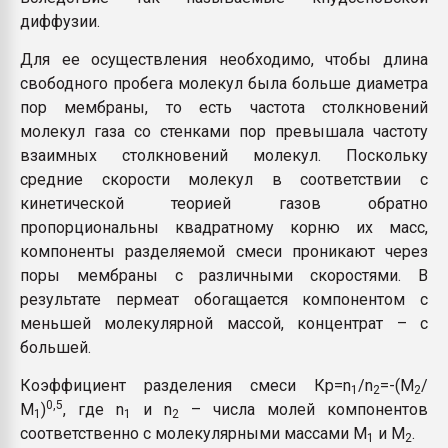
диффузии.
Для ее осуществления необходимо, чтобы длина
свободного пробега молекул была больше диаметра
пор мембраны, то есть частота столкновений
молекул газа со стенками пор превышала частоту
взаимных столкновений молекул. Поскольку
средние скорости молекул в соответствии с
кинетической теорией газов обратно
пропорциональны квадратному корню их масс,
компоненты разделяемой смеси проникают через
поры мембраны с различными скоростями. В
результате пермеат обогащается компонентом с
меньшей молекулярной массой, концентрат – с
большей.
Коэффициент разделения смеси Кр=n
/n
=-(М
/
1
2
2
0,5
М
)
, где n
и n
– числа молей компонентов
1
1
2
соответственно с молекулярными массами М
и М
.
1
2