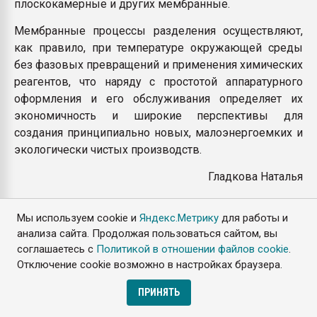
плоскокамерные и других мембранные.
Мембранные процессы разделения осуществляют,
как правило, при температуре окружающей среды
без фазовых превращений и применения химических
реагентов, что наряду с простотой аппаратурного
оформления и его обслуживания определяет их
экономичность и широкие перспективы для
создания принципиально новых, малоэнергоемких и
экологически чистых производств.
Гладкова Наталья
Мы используем cookie и
Яндекс.Метрику
для работы и
анализа сайта. Продолжая пользоваться сайтом, вы
Дата публикации и кол-во просмотров статьи
соглашаетесь с
Политикой в отношении файлов cookie
.
Просмотров: 7638
Отключение cookie возможно в настройках браузера.
Дата публикации: 23.10.2018 14:50:33
ПРИНЯТЬ
Время чтения