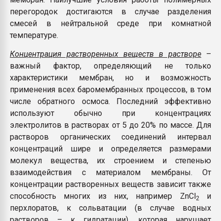
перегородок достигаются в случае разделения
смесей в нейтральной среде при комнатной
температуре.
Концентрация растворенных веществ в растворе
–
важный фактор, определяющий не только
характеристики мембран, но и возможность
применения всех баромембранных процессов, в том
числе обратного осмоса. Последний эффективно
используют обычно при концентрациях
электролитов в растворах от 5 до 20% по массе. Для
растворов органических соединений интервал
концентраций шире и определяется размерами
молекул вещества, их строением и степенью
взаимодействия с материалом мембраны. От
концентрации растворенных веществ зависит также
способность многих из них, например ZnCl
и
2
перхлоратов, к сольватации (в случае водных
растворов – к гидратации), которая нарушает