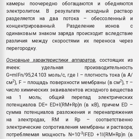
камеры поочередно обогащаются и обедняются
электролитом. В результате исходный раствор
разделяется на два потока – обессоленный и
концентрированный. Разделение ионов с
одинаковым знаком заряда происходит вследствие
различия между скоростями их переноса через
перегородку.
Основные характеристики аппаратов
, состоящих из
ячеек: удельная производительность
G=mIFn/95,24.103 моль/с, где I – плотность тока (в А/
2
2
см
), F – площадь поверхности мембраны (в см
), т –
число химических эквивалентов исходного вещества
на 1 моль; общий перепад электрических
потенциалов DE= ED+I(RM+Rp)n (в кВ), причем ED –
сумма потенциалов разложения и перенапряжения
на электродах, RM и Rp – соответственно
электрические сопротивления мембраны и раствора;
-3
потребляемая мощность N=10
IFED +1I(RM+Rp)n (в