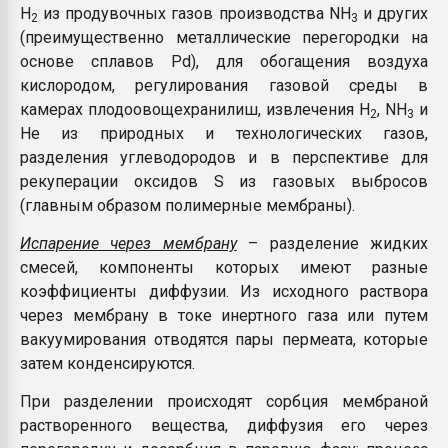
Н
из продувочных газов производства NH
и других
2
3
(преимущественно металлические перегородки на
основе сплавов Pd), для обогащения воздуха
кислородом, регулирования газовой среды в
камерах плодоовощехранилиш, извлечения Н
, NH
и
2
3
Не из природных и технологических газов,
разделения углеводородов и в перспективе для
рекуперации оксидов S из газовых выбросов
(главным образом полимерные мембраны).
Испарение через мембрану
– разделение жидких
смесей, компоненты которых имеют разные
коэффициенты диффузии. Из исходного раствора
через мембрану в токе инертного газа или путем
вакуумирования отводятся пары пермеата, которые
затем конденсируются.
При разделении происходят сорбция мембраной
растворенного вещества, диффузия его через