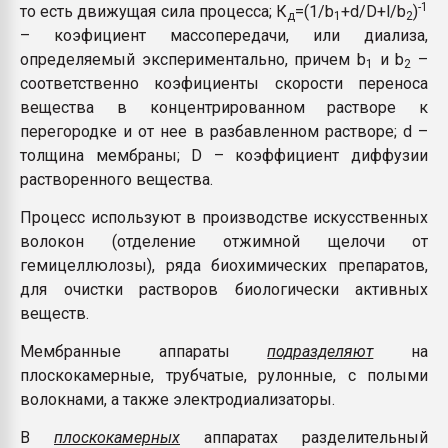
-1
то есть движущая сила процесса; К
=(1/b
+d/D+l/b
)
д
1
2
– коэфициент массопередачи, или диализа,
определяемый экспериментально, причем b
и b
–
1
2
соответственно коэфициенты скорости переноса
вещества в концентрированном растворе к
перегородке и от нее в разбавленном растворе; d –
толщина мембраны; D – коэффициент диффузии
растворенного вещества.
Процесс используют в производстве искусственных
волокон (отделение отжимной щелочи от
гемицеллюлозы), ряда биохимических препаратов,
для очистки растворов биологически активных
веществ.
Мембранные аппараты
подразделяют
на
плоскокамерные, трубчатые, рулонные, с полыми
волокнами, а также электродиализаторы.
В
плоскокамерных
аппаратах разделительный