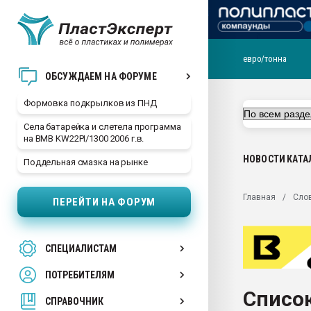
евро/тонна
Продажа готового бизн
ОБСУЖДАЕМ НА ФОРУМЕ
производство SPC лам
цикла
Формовка подкрылков из ПНД
29.07.2026 ФРП помог 
Села батарейка и слетела программа
заводу пластмасс" зах
на BMB KW22PI/1300 2006 г.в.
ППЭ
НОВОСТИ
КАТА
Поддельная смазка на рынке
Помощь в подборе мат
Вакуум-формовочные 
Главная
Сло
ПЕРЕЙТИ НА ФОРУМ
ближайшее подмосковье
Подмосковье, Москва
28.07.2026 Автоматиза
СПЕЦИАЛИСТАМ
первый план в перераб
пластмасс
ПОТРЕБИТЕЛЯМ
28.07.2026 "Техноникол
Список
ситуацией на строител
СПРАВОЧНИК