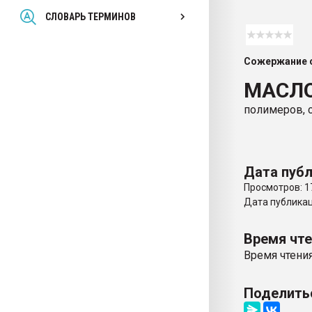
Всё, что касается выду
СЛОВАРЬ ТЕРМИНОВ
бутылок
Сожержание с
ПЕРЕЙТИ НА 
МАСЛ
полимеров, 
Дата публ
Просмотров: 1
Дата публикаци
Время чт
Время чтения
Поделить