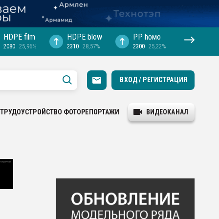
HDPE film
HDPE blow
PP hомо
2080
25,96%
2310
28,57%
2300
25,22%
ВХОД / РЕГИСТРАЦИЯ
ТРУДОУСТРОЙСТВО
ФОТОРЕПОРТАЖИ
ВИДЕОКАНАЛ