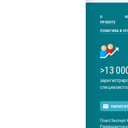
О
К
ПРОЕКТЕ
ПОЛИТИКА В О
>13 00
зарегистрир
специалисто
написа
ПластЭксперт 
Разрешается к