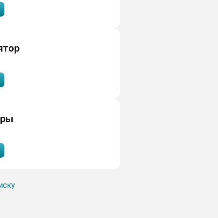
ятор
тры
иску