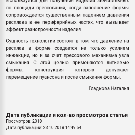
Используется для получения изделий значительных
Всё, что касается выду
по площади прессования, когда заполнение формы
бутылок
сопровождается существенным падением давления
расплава в ее периферийных частях, что вызывает
ПЕРЕЙТИ НА 
эффект разнопрочности изделия.
Сущность технологии состоит в том, что давление на
расплав в форме создается не только усилием
инжекции, но и за счет прессового механизма узла
смыкания. С этой целью применяются литьевые
формы, конструкция которых допускает
перемещение пуансона и после смыкания формы.
Гладкова Наталья
Дата публикации и кол-во просмотров статьи
Просмотров: 2018
Дата публикации: 23.10.2018 14:49:54