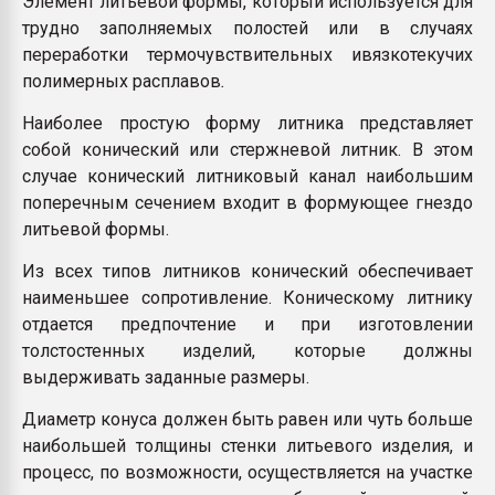
Элемент литьевой формы, который используется для
Всё, что касается выду
трудно заполняемых полостей или в случаях
бутылок
переработки термочувствительных ивязкотекучих
полимерных расплавов
.
ПЕРЕЙТИ НА 
Наиболее простую форму литника представляет
собой конический или стержневой литник. В этом
случае конический литниковый канал наибольшим
поперечным сечением входит в формующее гнездо
литьевой формы.
Из всех типов литников конический обеспечивает
наименьшее сопротивление. Коническому литнику
отдается предпочтение и при изготовлении
толстостенных изделий, которые должны
выдерживать заданные размеры.
Диаметр конуса должен быть равен или чуть больше
наибольшей толщины стенки литьевого изделия, и
процесс, по возможности, осуществляется на участке