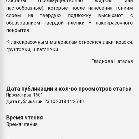
Составы (преимущественно жидкие или
26.07.2022 "Сибирский т
пастообразные), которые после нанесения тонким
намного дороже
слоем на твердую подложку высыхают с
образованием твердой пленки – лакокрасочного
ПЕРЕЙТИ НА 
покрытия.
К лакокрасочным материалам относятся лаки, краски,
грунтовки, шпатлевки.
Гладкова Наталья
Дата публикации и кол-во просмотров статьи
Просмотров: 1601
Дата публикации: 23.10.2018 14:26:40
Время чтения
Время чтения: