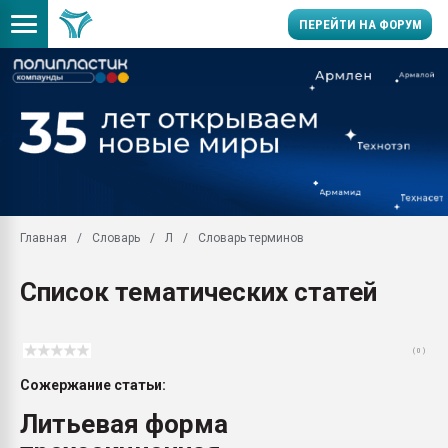
ПЕРЕЙТИ НА ФОРУМ
Помощь в подборе мат
Вакуум-формовочные 
ближайшее подмосковье
Подмосковье, Москва
28.07.2026 Автоматиза
первый план в перераб
Главная
Словарь
Л
Словарь терминов
пластмасс
28.07.2026 "Техноникол
Список тематических статей
ситуацией на строител
Всё, что касается выду
бутылок
( 0 )
Материал поверхности 
Сожержание статьи:
вакуумного формовани
Литьевая форма
Продам отходы Компо
поликарбоната и АБС-п